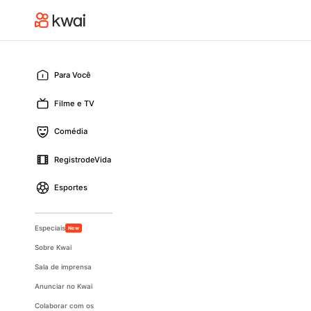
Para Você
Filme e TV
Comédia
RegistrodeVida
Esportes
Especiais
New
Sobre Kwai
Sala de imprensa
Anunciar no Kwai
Colaborar com os