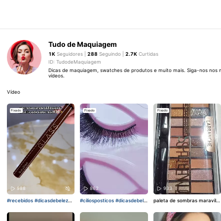
Tudo de Maquiagem
1K
Seguidores |
288
Seguindo |
2.7K
Curtidas
ID: TudodeMaquiagem
Dicas de maquiagem, swatches de produtos e muito mais. Siga-nos nos
vídeos.
Vídeo
Fixado
Fixado
Fixado
988
862
933
#recebidos
#dicasdebeleza
#ciliosposticos
#dicasdebele
paleta de sombras maravilh
#tudodemaquiagem
#rubyro
za
#tudodemaquiagem
siga-
osa pigmentação incrível
#la
se
melhor caneta delineador
nos para receber dicas de
branche
#paletadesombras
a!!!
maquiagem