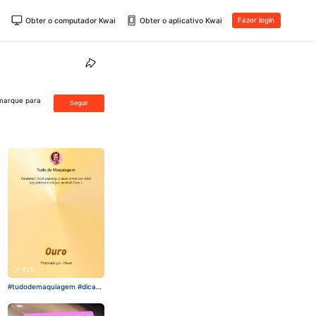
Obter o computador Kwai
Obter o aplicativo Kwai
Fazer login
 marque para
Seguir
425
#tudodemaquiagem
#dicasd
ebeleza
#Maquillaje
#seguid
ores