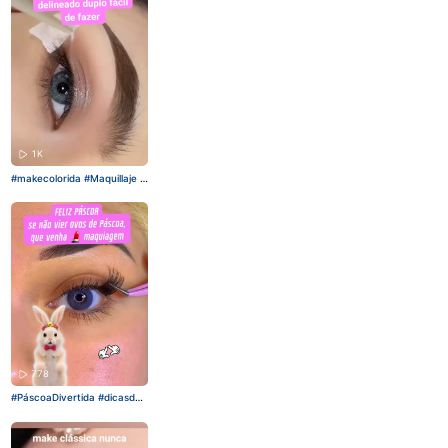
1K
#makecolorida
#Maquillaje
#
tudodemaquiagem
#passoa
passo
#delineado
778
#PáscoaDivertida
#dicasdeb
eleza
#tudodemaquiagem
#
ciliosposticos