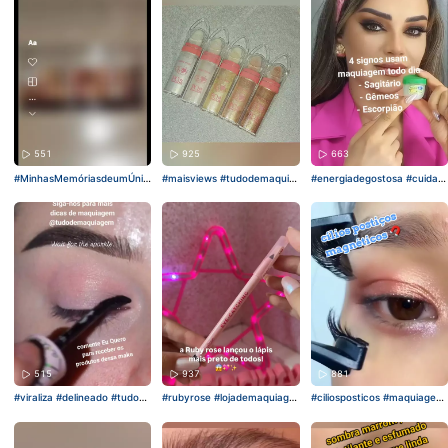
551
925
663
#MinhasMemóriasdeumÚnic
#maisviews
#tudodemaquia
#energiadegostosa
#cuidad
oDia
#tudodemaquiagem
#di
gem
#dicasdebeleza
#Maqui
oscomapele
#dicasdebeleza
casdebeleza
llaje
#tudodemaquiagem
#signos
515
937
881
#viraliza
#delineado
#tudode
#rubyrose
#lojademaquiage
#ciliosposticos
#maquiagem
maquiagem
#maquiagen
#di
m
#viraliza
#maisviews
#PáscoaDivertida
#dicasdeb
casdebeleza
eleza
#tudodemaquiagem