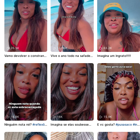
20.5K
132.6K
63.2K
Vamo devolver o constrangi
Vive o ano todo na safade
Imagina um ingrato!!!!!
mento!!!
$a
16.9K
16K
15.9K
Ninguém nota né?
#reflexõe
Imagina se elas soubessem
E vc gosta?
#puxasaco
#indi
s
o que eu penso🤣🤣🤣.
#Feliz
retas
Pascoa
#morenailuminada