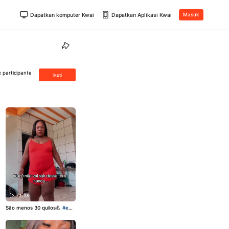
Dapatkan komputer Kwai
Dapatkan Aplikasi Kwai
Masuk
 participante
Ikuti
71.3K
São menos 30 quilos💪
#em
agrecimento