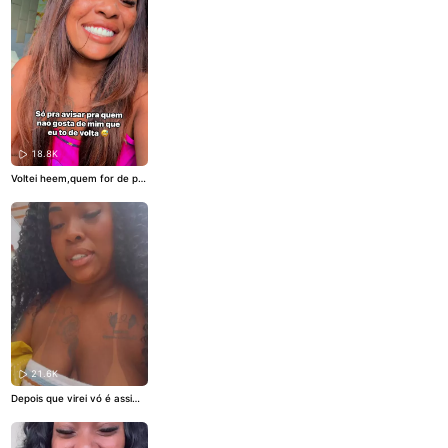
18.8K
Voltei heem,quem for de pa
pel que se rasgue🤣
21.6K
Depois que virei vó é assim
🤣