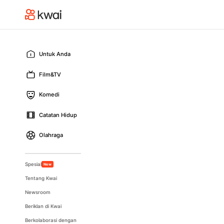
Untuk Anda
Film&TV
Komedi
Catatan Hidup
Olahraga
Spesial
New
Tentang Kwai
Newsroom
Beriklan di Kwai
Berkolaborasi dengan