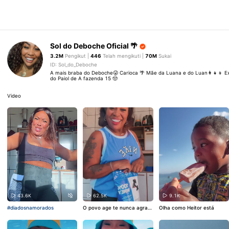
Sol do Deboche Oficial 🌴
3.2M
Pengikut |
446
Telah mengikuti |
70M
Sukai
ID: Sol_do_Deboche
A mais braba do Deboche😜 Carioca 🌴 Mãe da Luana e do Luan👩‍👧‍👦 Ex
do Paiol de A fazenda 15 🤠
Video
43.6K
62.5K
9.1K
#diadosnamorados
O povo age te nunca agrad
Olha como Heitor está
a