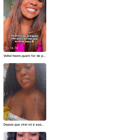
18.7K
Voltei heem,quem for de pa
pel que se rasgue🤣
21.6K
Depois que virei vó é assim
🤣