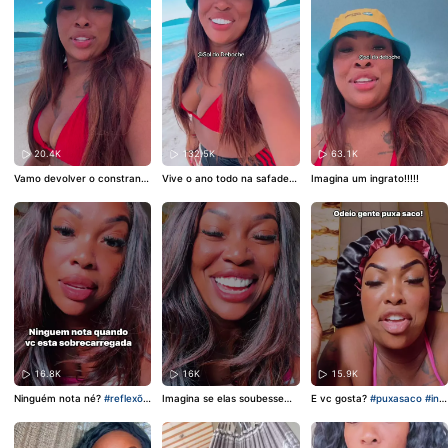
20.4K
132.5K
63.1K
Vamo devolver o constrangi
Vive o ano todo na safade
Imagina um ingrato!!!!!
mento!!!
$a
16.8K
16K
15.9K
Ninguém nota né?
#reflexõe
Imagina se elas soubessem
E vc gosta?
#puxasaco
#indi
s
o que eu penso🤣🤣🤣.
#Feliz
retas
Pascoa
#morenailuminada