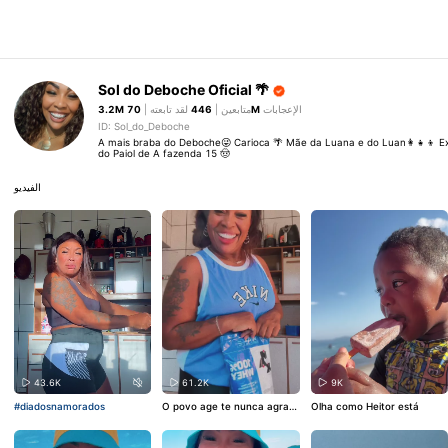
Sol do Deboche Oficial 🌴
3.2M
لقد تابعته |
446
متابعين |
70M
الإعجابات
ID: Sol_do_Deboche
A mais braba do Deboche😜 Carioca 🌴 Mãe da Luana e do Luan👩‍👧‍👦 Ex
do Paiol de A fazenda 15 🤠
الفيديو
43.6K
61.2K
9K
#diadosnamorados
O povo age te nunca agrad
Olha como Heitor está
a