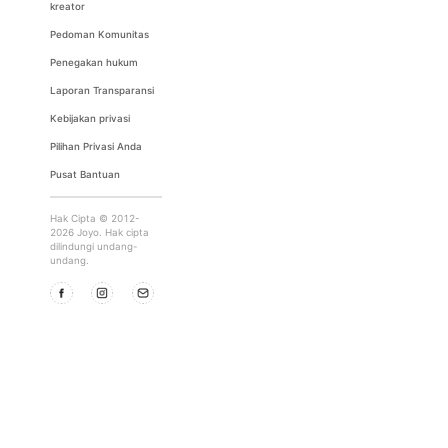
kreator
Pedoman Komunitas
Penegakan hukum
Laporan Transparansi
Kebijakan privasi
Pilihan Privasi Anda
Pusat Bantuan
Hak Cipta © 2012-
2026 Joyo. Hak cipta
dilindungi undang-
undang.