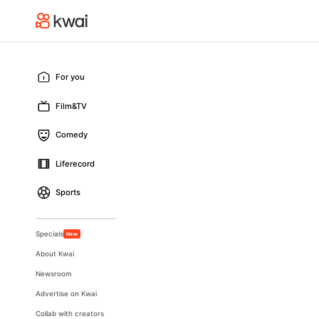
For you
Film&TV
Comedy
Liferecord
Sports
Specials
New
About Kwai
Newsroom
Advertise on Kwai
Collab with creators