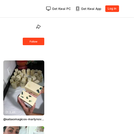
Get Kwai PC
Get Kwai App
Log in
Follow
3.4K
@sabaomagicos-marlynova
to
#SabaoCaseiro
#SabaoCo
mOleoUsado
#SabaoMagico
s
#SabaoArtesanal