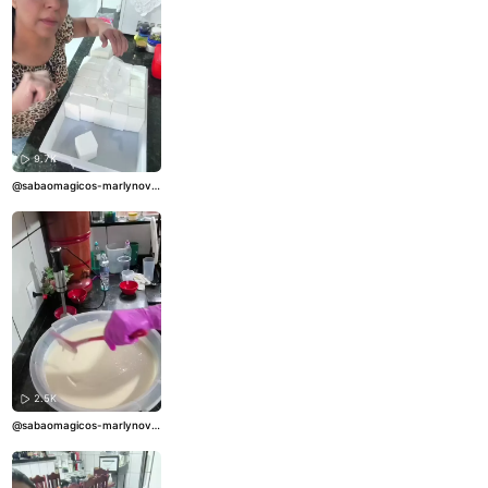
9.7K
@sabaomagicos-marlynova
to
#TempoDeCura
#SabãoAr
tesanal
#DicasDeSabão
#Re
ceitasCaseiras
#FaçaVocêM
esmo
2.5K
@sabaomagicos-marlynova
to
#SabaoCaseiro
#PassoAP
asso
#SabaoDeBicarbonato
#AguaOxigenada