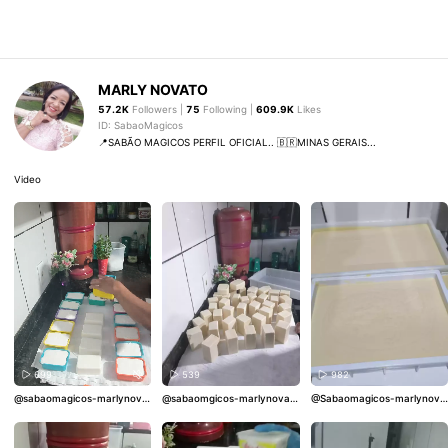
MARLY NOVATO
57.2K
Followers |
75
Following |
609.9K
Likes
ID: SabaoMagicos
📍SABÃO MAGICOS PERFIL OFICIAL.. 🇧🇷MINAS GERAIS...
Video
699
539
982
@sabaomagicos-marlynova
@sabaomgicos-marlynovat
@Sabaomagicos-marlynova
to
#SabaoCaseiro
#ReceitaD
o a
#sabaodebicarbonato
#s
to
#SabaoDeBicarbonato
#S
eSabao
#SabaoArtesanal
#S
abaocaseiro
#sabaoartesan
abaoCaseiro
#ReceitaDeSab
abaoPotente
#SabaoEcono
al
#gorduradeporco
ao
#SabaoArtesanal