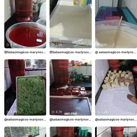
mico
3.8K
2.8K
833
@Sabaomagicos-marynovat
@Sabaomagicos-marlynova
@ sabaomagicos-marlynova
o
#DetergenteCaseiro
#Det
to
#SabaoDeBicarbonato
#S
to
#SabaoCaseiro
#PassoAP
ergenteConcentrado
#Limp
abaoCaseiro
#SabaoMagico
asso
#SabaoClareador
#Sab
ezaPesada
#ReceitasCaseir
s
#ReceitaDeSabao
aoComOleoUsado
#Receita
as
Caseira
3.5K
3.7K
1.2K
@sabaomagicos-marlynova
@sabaomagicos-marlynova
@sabaomagicos-marlynova
to
#SabãoClareador
#Sabão
to
#SabãoGlicerinado
#Sabã
to
#SabãoArtesanal
#Receit
Caseiro
#ReceitaCompleta
oCaseiro
#ReceitaCaseira
#
aDeSabão
#SabãoEmBarra
SabãoEmBarra
#FaçaVocêM
#DicasDeLimpeza
esmo