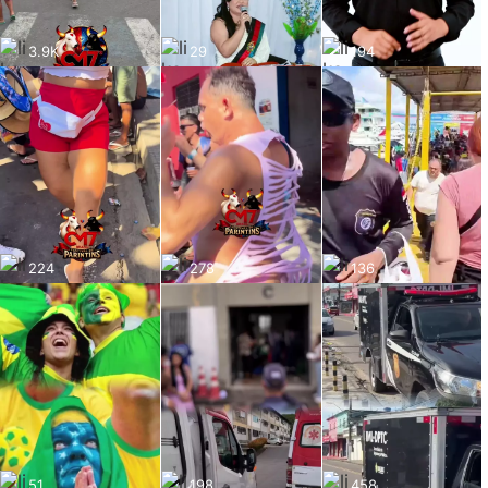
3.9K
29
194
224
278
136
51
198
458