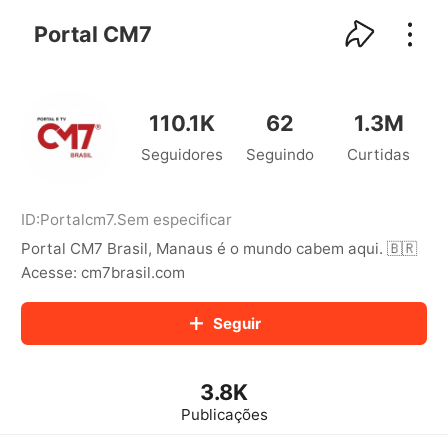
kwaikwaikwaikwaikwaikwaikwaikwaikwaikwai
kwaikwaikwaikwaikwaikwaikwaikwaikwaikwaikwaikwai
Portal CM7
kwaikwaikwaikwaikwaikwaikwaikwai
kwaikwaikwaikwaikwaikwaikwaikwaikwaikwaikwaikwai
kwaikwaikwaikwaikwaikwaikwaikwai
kwaikwaikwaikwaikwaikwaikwaikwaikwaikwaikwaikwai
110.1K
62
1.3M
kwaikwaikwaikwaikwaikwaikwaikwai
Seguidores
Seguindo
Curtidas
kwaikwaikwaikwaikwaikwaikwaikwaikwaikwaikwaikwai
kwaikwaikwaikwaikwaikwaikwaikwai
kwaikwaikwaikwaikwaikwaikwaikwaikwaikwaikwaikwai
kwaikwaikwaikwaikwaikwaikwaikwai
ID:
Portalcm7
.
Sem especificar
kwaikwaikwaikwaikwaikwaikwaikwaikwaikwaikwaikwai
Portal CM7 Brasil, Manaus é o mundo cabem aqui. 🇧🇷
kwaikwaikwaikwaikwaikwaikwaikwai
Acesse: cm7brasil.com
kwaikwaikwaikwaikwaikwaikwaikwaikwaikwaikwaikwai
kwaikwaikwaikwaikwaikwaikwaikwai
Seguir
kwaikwaikwaikwaikwaikwaikwaikwaikwaikwaikwaikwai
kwaikwaikwaikwaikwaikwaikwaikwai
kwaikwaikwaikwaikwaikwaikwaikwaikwaikwaikwaikwai
kwaikwaikwaikwaikwaikwaikwaikwai
3.8K
kwaikwaikwaikwaikwaikwaikwaikwaikwaikwaikwaikwai
Publicações
kwaikwaikwaikwaikwaikwaikwaikwai