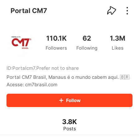
kwaikwaikwaikwaikwaikwaikwaikwaikwaikwai
kwaikwaikwaikwaikwaikwaikwaikwaikwaikwaikwaikwai
Portal CM7
kwaikwaikwaikwaikwaikwaikwaikwai
kwaikwaikwaikwaikwaikwaikwaikwaikwaikwaikwaikwai
kwaikwaikwaikwaikwaikwaikwaikwai
kwaikwaikwaikwaikwaikwaikwaikwaikwaikwaikwaikwai
110.1K
62
1.3M
kwaikwaikwaikwaikwaikwaikwaikwai
Followers
Following
Likes
kwaikwaikwaikwaikwaikwaikwaikwaikwaikwaikwaikwai
kwaikwaikwaikwaikwaikwaikwaikwai
kwaikwaikwaikwaikwaikwaikwaikwaikwaikwaikwaikwai
kwaikwaikwaikwaikwaikwaikwaikwai
ID:
Portalcm7
.
Prefer not to share
kwaikwaikwaikwaikwaikwaikwaikwaikwaikwaikwaikwai
Portal CM7 Brasil, Manaus é o mundo cabem aqui. 🇧🇷
kwaikwaikwaikwaikwaikwaikwaikwai
Acesse: cm7brasil.com
kwaikwaikwaikwaikwaikwaikwaikwaikwaikwaikwaikwai
kwaikwaikwaikwaikwaikwaikwaikwai
Follow
kwaikwaikwaikwaikwaikwaikwaikwaikwaikwaikwaikwai
kwaikwaikwaikwaikwaikwaikwaikwai
kwaikwaikwaikwaikwaikwaikwaikwaikwaikwaikwaikwai
kwaikwaikwaikwaikwaikwaikwaikwai
3.8K
kwaikwaikwaikwaikwaikwaikwaikwaikwaikwaikwaikwai
Posts
kwaikwaikwaikwaikwaikwaikwaikwai