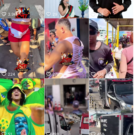
3.9K
29
194
224
278
136
51
198
458