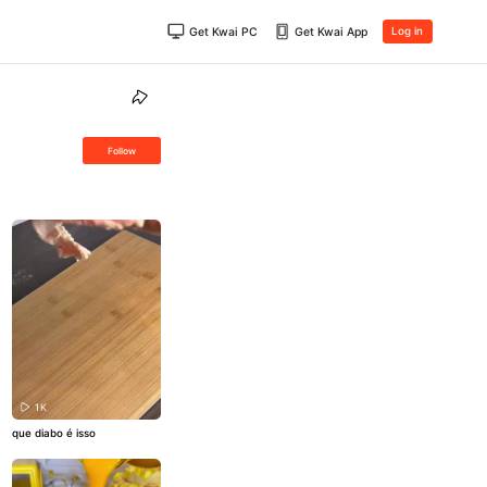
Get Kwai PC
Get Kwai App
Log in
Follow
1K
que diabo é isso