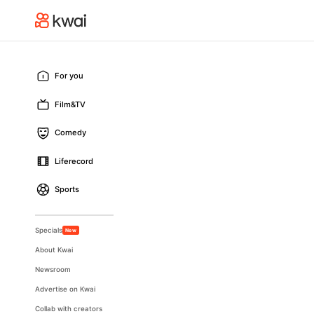
For you
Film&TV
Comedy
Liferecord
Sports
Specials
New
About Kwai
Newsroom
Advertise on Kwai
Collab with creators