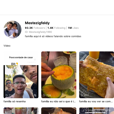
Mestezigfeldy
93.3K
Followers |
1.4K
Following |
1M
Likes
ID: Mestezigfeldy1990
família aqui é só vídeos falando sobre comidas
Video
717
728
617
família só resenha
família eu não sei o que é iss
família eu vou ver se comen
o mas tá parentano está mu
do isso o meu estresse saia
ito bom
de vez