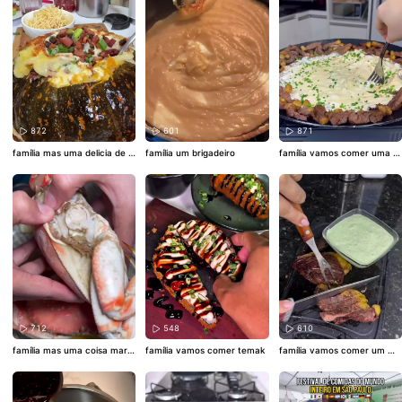
872
601
871
família mas uma delicia de a
família um brigadeiro
família vamos comer uma pi
bóbora a moranga
canha na chapa
712
548
610
família mas uma coisa mara
família vamos comer temak
família vamos comer um mo
vilhosa
lho com carne