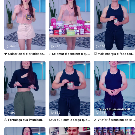
oferta real, não é pegadinh
emEstar
#CuideSe
#Descont
cadonutrilife.com.br
#Saúde
a! 🛒 Link na bio e frete gráti
os
#foryou
Mental
#VocêImporta
#Vive
s pra todo o Brasil*
#suplem
rBem
#Respire
#Calma
entos
#outletfitness
#promo
ção
#academia
#foryou
644
426
540
💖 Cuidar de si é prioridade!
✨ Se amar é escolher o que
💥 Mais energia e foco todo
Com Maca Power MaxiNutri,
te faz bem 💖 Aproveite a Pr
dia! O Vit B Complex da Nutr
você ganha energia, equilíbr
omo Outubro Rosa com supl
ify é o segredo pra quem qu
io e bem-estar todos os dia
ementos originais e descont
er vitalidade de verdade. M
s! 🌸 🛒 www.mercadonutrilif
os imperdíveis! Cuidar de si
as corre — o desconto acab
e.com.br
#MacaPeruana
#S
nunca foi tão fácil 💪 👉 Ace
a hoje! ⚠️
#Nutrify
#vitamina
aúde
#BemEstar
#SerMulher
sse: www.mercadonutrilife.c
B
#saúde
#energia
#Foco
#foryou
om.br
#OutubroRosa
#Prom
oOutubroRosa
#Saúde
#Be
mEstar
#foryou
893
869
745
💪 Fortaleça sua imunidade
Seus 40+ com a força que v
🌿 Vitafor é sinônimo de saú
todos os dias! O Vita D3 + C
ocê merece! 💪 A Creatine
de e vitalidade! Do Ômega-
+ Zinco Nutrify te ajuda a m
HMB Nutrify te dá energia, r
3 à imunidade, tudo pra voc
anter o corpo blindado e ch
ecuperação e vitalidade pra
ê viver bem e com mais disp