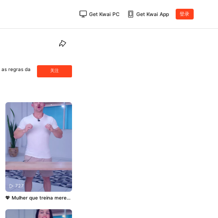
Get Kwai PC
Get Kwai App
登录
 as regras da
关注
727
💖 Mulher que treina merec
e energia de verdade! O C4
Woman dá foco, disposição
e ainda cuida da pele, cabel