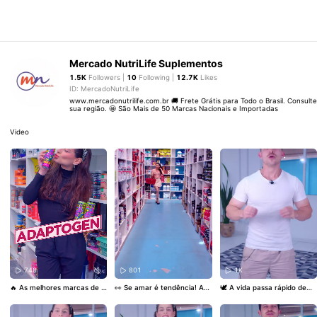
Mercado NutriLife Suplementos
1.5K
Followers |
10
Following |
12.7K
Likes
ID: MercadoNutriLife
www.mercadonutrilife.com.br 🚚 Frete Grátis para Todo o Brasil. Consulte
sua região. 🤩 São Mais de 50 Marcas Nacionais e Importadas
Video
748
801
1K
🔥 As melhores marcas de s
👀 Se amar é tendência! Apr
🕊️ A vida passa rápido dema
uplementos estão no OUTLE
oveite a Promo Outubro Ros
is… Respira, sente, se escut
T com preço de fábrica! 👀
a e escolha seus queridinho
a. Cuidar da mente também
Corre antes que acabe — é
s 💖
#PromoOutubroRosa
#B
é viver bem 💛 🛒 www.mer