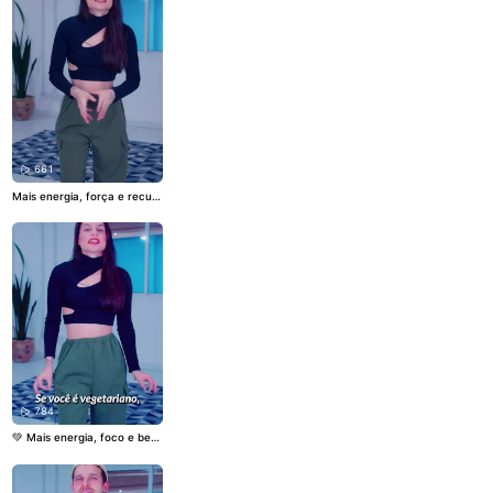
o e unhas ✨ 🌸 Aproveite a
Promo Outubro Rosa! 👉 ww
w.mercadonutrilife.com.br
#
C4Woman
#EnergiaFeminina
#PromoOutubroRosa
#Cuide
se
#lojadesuplementos
661
Mais energia, força e recup
eração — 100% vegano! 🌱
💪 O Aminolift acelera a rec
uperação muscular, reduz o
cansaço e fortalece cabelo
e pele. Sem açúcar, glúten
ou lactose. 🚀 Peça o seu e
m mercadonutrilife.com.br
💚
#Aminolift
#Vegano
#Perf
ormance
#Energia
#supleme
ntos
784
💚 Mais energia, foco e bem
-estar todos os dias com a
Nutrify! Suplementos limpos,
veganos e de alta qualidade