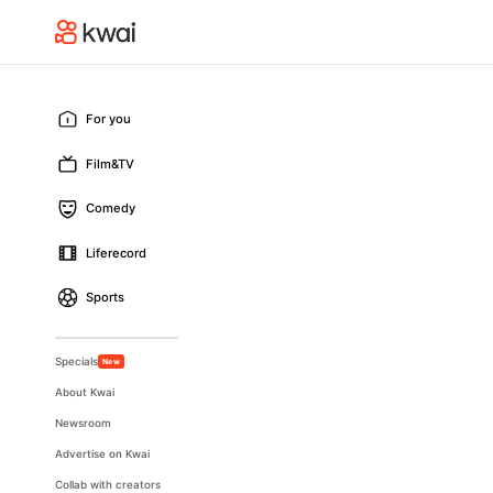
For you
Film&TV
Comedy
Liferecord
Sports
Specials
New
About Kwai
Newsroom
Advertise on Kwai
Collab with creators