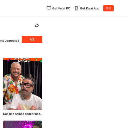
Get Kwai PC
Get Kwai App
登录
关注
 DivaDepressao
16.5K
Nós não somos dançarinos,
mas a gente sabe muito be
m fazer uma análise sincer
a, né?! A gente selecionou 6