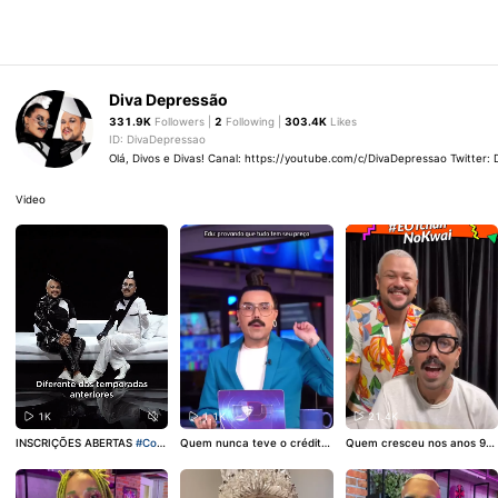
Diva Depressão
331.9K
Followers |
2
Following |
303.4K
Likes
ID: DivaDepressao
Olá, Divos e Divas! Canal: https://youtube.com/c/DivaDepressao Twitter:
Video
1K
1.1K
21.4K
INSCRIÇÕES ABERTAS
#Corri
Quem nunca teve o crédito
Quem cresceu nos anos 90
daDasBlogueiras
4ª Tempor
negado, né nom?! 😢😢😢
tem mestrado em É o Tcha
ada 🖤
n, né? Por isso, nós selecion
amos 6 finalistas para analis