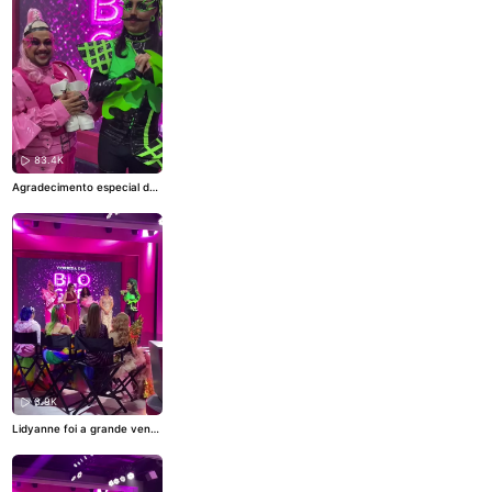
finalistas para o desafio
#Éo
TchanNoKwai!
O Jay Dancer
entregou tudo com esse gin
gado! Amamos, toma seu bi
scoito! Arrasou, amigo, um
dia a gente chega lá també
m! 🕺
#ENCAIXADINHA
83.4K
Agradecimento especial das
patroas a todos vocês que
acompanharam essa tempo
rada e principalmente a don
a Kwai por essa parceria inc
rível ❤️
3.9K
Lidyanne foi a grande venc
edora da terceira temporad
a da Corrida das Blogueiras
👑❤️