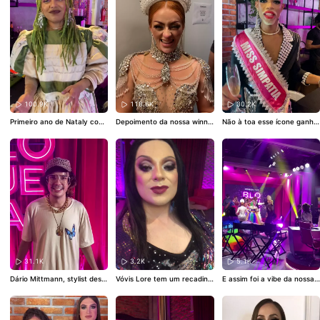
ar e reagir no desafio
#ÉoTc
hanNoKwai!
A Ruiva do Tcha
n chegou pra ficar e a Ana I
ngrid entrou com tudo na c
oreô! Já estamos tentando i
mitar aqui em casa!
#Encaix
adinha
100.9K
118.6K
30.2K
Primeiro ano de Nataly com
Depoimento da nossa winne
Não à toa esse ícone ganho
o jurada fixa na Corrida e el
r 👑 Lidy mereceu demais es
u a faixa de Miss Sampatia.
a foi simplesmente perfeita
sa coroa! Parabéns 💝
Weel é o maior! Ele tem cari
😍
sma, ele tem muito luxo e el
e tem o povo
31.1K
3.2K
5.1K
Dário Mittmann, stylist dess
Vóvis Lore tem um recadinh
E assim foi a vibe da nossa
a temporada da corrida, co
o pra vocês!
GRANDE FINAL
nta quais foram as inspiraçõ
es para montar os looks que
fizeram parar TU-DO! Aprov