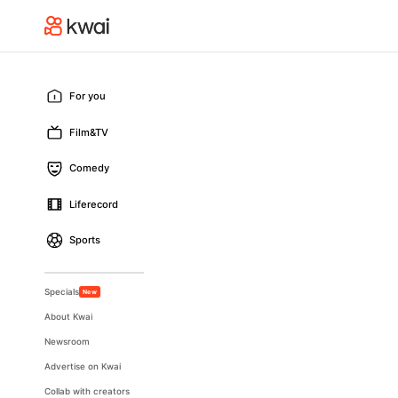
For you
Film&TV
Comedy
Liferecord
Sports
Specials
New
About Kwai
Newsroom
Advertise on Kwai
Collab with creators