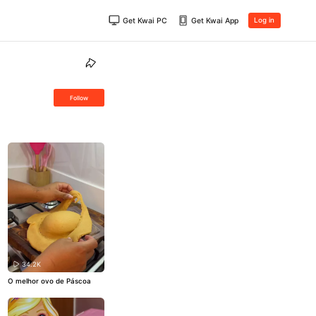
Get Kwai PC
Get Kwai App
Log in
Follow
34.2K
O melhor ovo de Páscoa