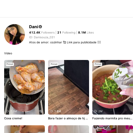
Dani🍲
412.4K
Followers |
21
Following |
8.1M
Likes
ID: Danisouza_031
Atos de amor: cozinhar 🥰 Link para publicidade 👇🏼
Video
Pinned
Pinned
Pinned
7.3M
1.8M
2M
Coxa creme!
Bora fazer o almoço de hj
#
Fazendo marmita pro meu
almoço
#Comida
#food
#Ma
marido
#Comida
#almoço
#f
rido
ood
#cozinhando