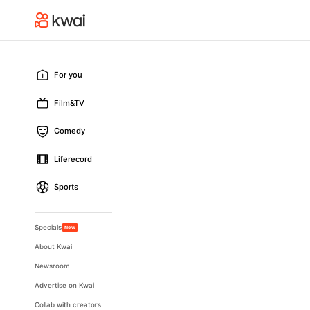
For you
Film&TV
Comedy
Liferecord
Sports
Specials
New
About Kwai
Newsroom
Advertise on Kwai
Collab with creators