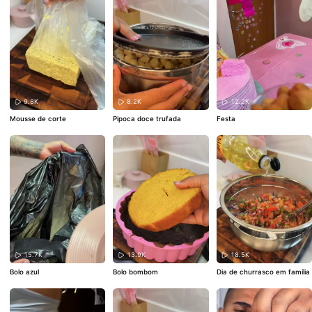
9.8K
8.2K
12.2K
Mousse de corte
Pipoca doce trufada
Festa
15.7K
13.9K
18.5K
Bolo azul
Bolo bombom
Dia de churrasco em família