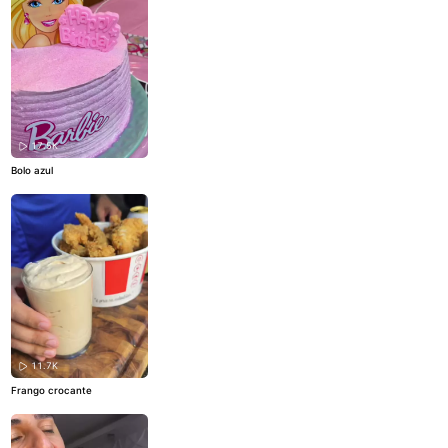
17.5K
Bolo azul
11.7K
Frango crocante