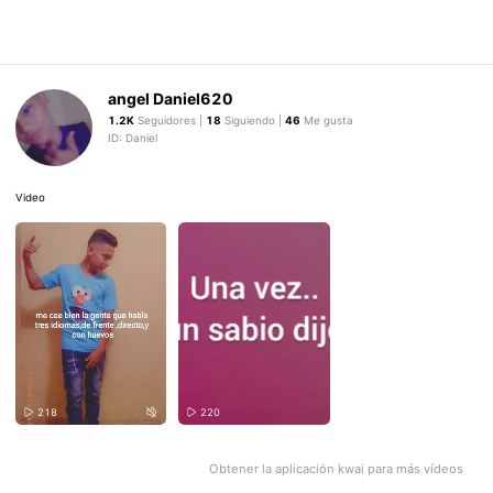
angel Daniel620
1.2K
Seguidores |
18
Siguiendo |
46
Me gusta
ID: Daniel
Video
218
220
Obtener la aplicación kwai para más vídeos