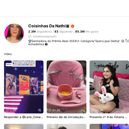
Coisinhas Da Nathi🎀
2.3M
Seguidores |
83
Siguiendo |
85.3M
Me gusta
ID: Coisinhasdanathi
🏆Ganhadora do Prêmio Kwai 2024!🎉 Categoria”Quero,que Delícia” 😋 👇
Achadinhos 🛍️
Video
Arriba
1.1M
51.2K
24.2K
Responder a
@Lane_Coisas
Primeiro dia de Introdução a
Presente nº 9 da Yohana 🥰
DeCasinha💕🎀
MOMENTO E
limentar da “rapinha do tach
💃
SPECIAL DA PREMIAÇÃO, e
o” fomos de manga 🥭 . Ser
quem anunciou meu prêmio
á que ela gostou?