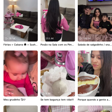
foi nada mais, nada menos
que o Buddy Dalastro, o que
fez esse prêmio ter um signi
ficado ainda maior pra mim,
OBRIGADA
@Kwai Brasil Ofic
ial
vocês são top, o evento
estava maravilhoso, impecá
vel, foi muito Bom pra KWAI
🥹🏆🏆🏆🏆🏆🩷🎀🧡🧡
26.5K
253.4K
145.3K
Férias = Cabana 🛖 + Sushi
Posão na Sala com os Pimpo
Salada de salgadinho / snac
🍱 + Filme 🎥 🥰
lhos 🥰
k salad
8.1K
9.3K
19.4K
Meu grudinho 🥰🩷
Se tem bagunça tem vida!!!
Porque quando a gente ama
um bombom, nada melhor d
o que a versão dele na trav
essa pra se atracar de colh