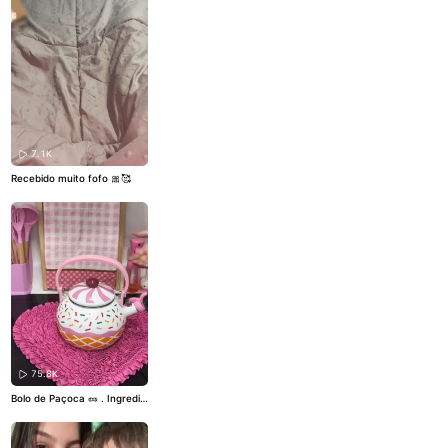
7.1K
Recebido muito fofo 🎀🥰
75.8K
Bolo de Paçoca 🥜 . Ingredie
ntes: . 3 ovos 1 xícara de aç
úcar Meia xícara de óleo 1 xí
cara de leite 2 xícaras de fa