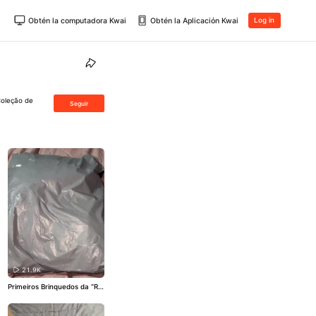
Obtén la computadora Kwai
Obtén la Aplicación Kwai
Log in
Coleção de
Seguir
21.9K
Primeiros Brinquedos da “Ra
pinha do tacho” 👶🏻🧸🎀