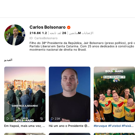
Carlos Bolsonaro
216.8K
لقد تابعته |
26
متابعين |
1.2M
الإعجابات
ID: CarlosBolsonaro
Filho do 38º Presidente da República, Jair Bolsonaro (preso político), pré
Partido Liberal em Santa Catarina. Com 25 anos dedicados à construção
movimento nacional de direita no Brasil.
الفيديو
147
23K
443
Em Itapoá, mais uma vez, m
Há um ano o Presidente
@J
#brusque
#Futebol
#Paixão
e senti em casa. Essa rotina
airbolsonaro
foi preso. Agor
#Golaco
#BOLSONARO
traz a certeza de que estam
a, além de censurado, nem