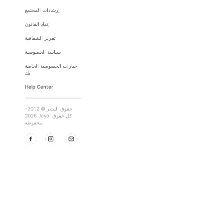
إرشادات المجتمع
إنفاذ القانون
تقرير الشفافية
سياسة الخصوصية
خيارات الخصوصية الخاصة
بك
Help Center
حقوق النشر © 2012-
2026 Joyo. كل حقوق
محفوظة.