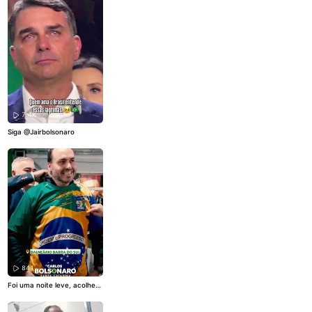
a recursos e deixa a conta p
ara quem trabalha e paga i
mpostos. O Brasil não supor
ta mais quatro anos de tant
a irresponsabilidade.
@Flávi
o Bolsonaro
#brasil
#econo
mia
#lula
#fy
#viral
7.4K
Siga
@Jairbolsonaro
841
Foi uma noite leve, acolhed
ora e muito especial. A tradi
cional Festa da Tainha reún