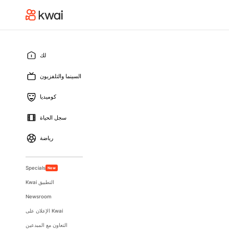
لك
السينما والتلفزيون
كوميديا
سجل الحياة
رياضة
Specials
New
Kwai التطبيق
Newsroom
الإعلان على Kwai
التعاون مع المبدعين