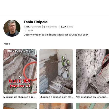
Fabio Fittipaldi
1.5K
Followers |
9
Following |
13.2K
Likes
ID: BullX
Desenvolvedor das máquinas para construção civil BullX
Video
335
939
1K
Máquina de chapisco e rebo
Chapisco e reboco com alta
Alta produção em chapisco
co BullX JET. Saiba mais em:
produtividade é com a BullX
e reboco - BullX JET. Saiba
https://bullx.com.br ou entr
JET. Saiba mais em: https://
mais em: https://bullx.com.b
e em contato: (43) 99601-6
bullx.com.br ou entre em co
r ou entre em contato: (43)