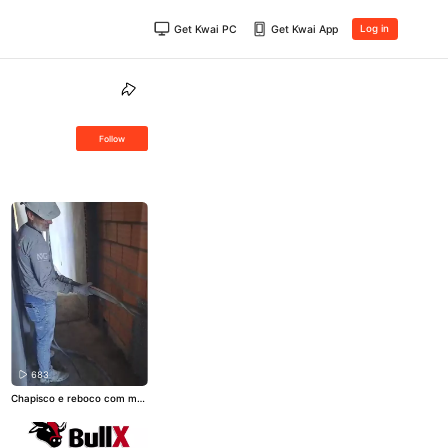
Get Kwai PC
Get Kwai App
Log in
Follow
683
Chapisco e reboco com mai
s eficiência - BullX JET. Saib
a mais em: https://bullx.co
m.br ou entre em contato: