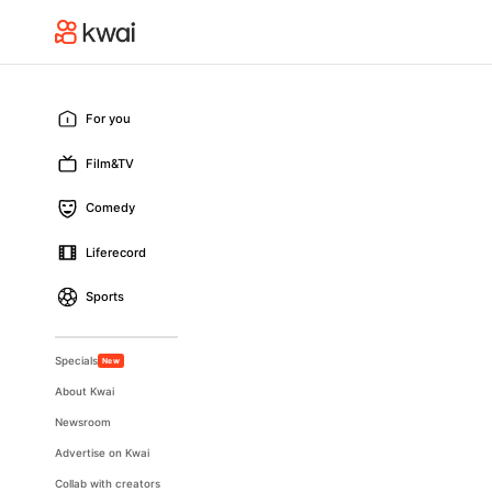
For you
Film&TV
Comedy
Liferecord
Sports
Specials
New
About Kwai
Newsroom
Advertise on Kwai
Collab with creators