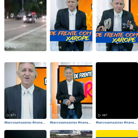
o brilhante deputado estadu
al Torrinhos Torres completa
mais um ano de vida, trazen
do consigo sua dedicação in
cansável ao povo e sua inca
nsável luta por um futuro m
elhor para todos. Torrinhos T
orres, neste dia que é seu, q
ueremos lhe parabenizar nã
o apenas pela passagem de
mais um ano, mas também
pela inspiração que você re
378
556
779
presenta para todos nós. Su
a determinação, coragem...
871
1K
487
#barcosamazonas
#manaus
#barcosamazonas
#manaus
#barcosamazonas
#manaus
#amazonas
#Brasil
#belem
b
#amazonas
#Brasil
#belem
b
#amazonas
#Brasil
#belem
b
oat barcosamazonas amazo
oat barcosamazonas
oat barcosamazonas
nas