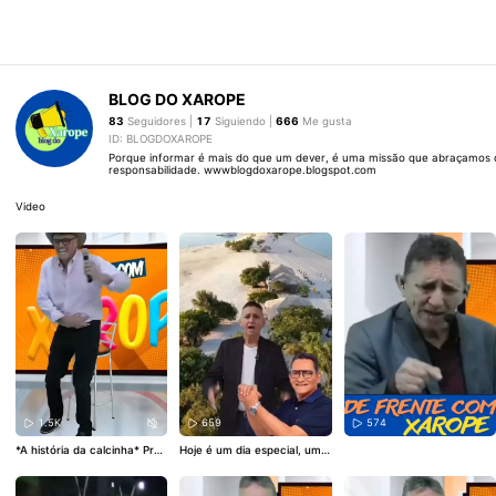
BLOG DO XAROPE
83
Seguidores |
17
Siguiendo |
666
Me gusta
ID: BLOGDOXAROPE
Porque informar é mais do que um dever, é uma missão que abraçamos 
responsabilidade. wwwblogdoxarope.blogspot.com
Video
1.5K
659
574
*A história da calcinha* Prog
Hoje é um dia especial, um
rama de frente com Xarop
marco no calendário que m
e.
erece ser celebrado com to
da a honra. É o dia em que