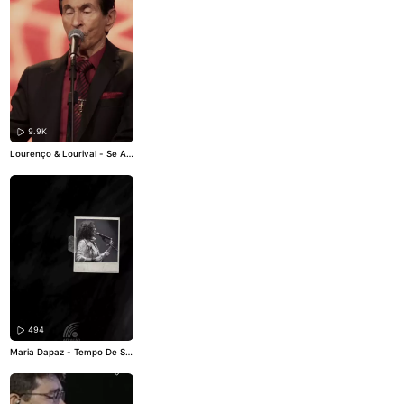
9.9K
Lourenço & Lourival - Se Ain
da Existe Amor
#atracaodiv
ulga
#lourençoelourival
#sea
indaexisteamor
#raulseixas
#classico
494
Maria Dapaz - Tempo De Se
renata
#atracaodivulga
#ma
riadapaz
#tempodeserenata
#musicanova