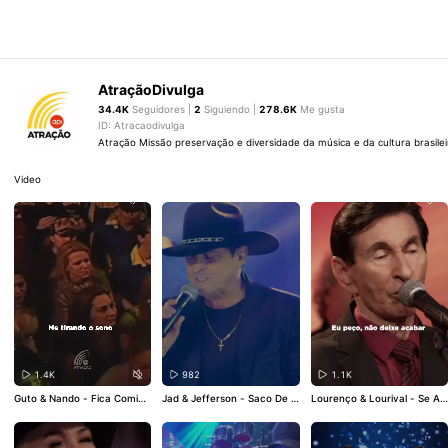
AtraçãoDivulga
34.4K
Seguidores |
2
Siguiendo |
278.6K
Me gusta
ID: Atracaodivulga
Atração Missão preservação e diversidade da música e da cultura brasilei
Video
1.4K
982
1.1K
Guto & Nando - Fica Comigo
Jad & Jefferson - Saco De O
Lourenço & Lourival - Se Ain
#atracaodivulga
#gutoenan
uro
#atracaodivulga
#jadeje
da Existe Amor
#atracaodiv
do
#ficacomigo
#nostalgia
#
fferson
#sacodeouro
#serta
ulga
#lourençoelourival
#sea
sertanejo
nejo
#sertanejoraiz
indaexisteamor
#raulseixas