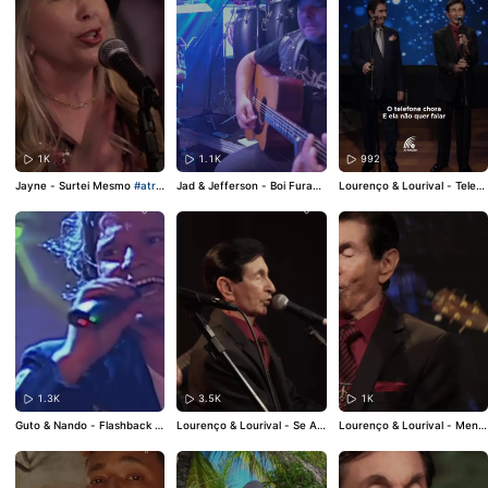
#classico
1K
1.1K
992
Jayne - Surtei Mesmo
#atra
Jad & Jefferson - Boi Furacã
Lourenço & Lourival - Telefo
caodivulga
#jayne
#surteim
o
#atracaodivulga
#jadejeff
ne Chora
#atracaodivulga
#l
esmo
#sertanejo
#sertanejo
erson
#boifuracao
#marcob
ourençoelourival
#telefonec
raiz
rasil
#sertanejo
hora
#sertanejo
#sertanejor
aiz
1.3K
3.5K
1K
Guto & Nando - Flashback
#
Lourenço & Lourival - Se Ain
Lourenço & Lourival - Menin
atracaodivulga
#gutoenand
da Existe Amor
#atracaodiv
a Da Aldeia
#atracaodivulga
o
#flashback
#sertanejo
#ap
ulga
#lourençoelourival
#sea
#lourençoelourival
#menina
aixonado
indaexisteamor
#raulseixas
daaldeia
#sertanejo
#sertan
#classico
ejoraiz