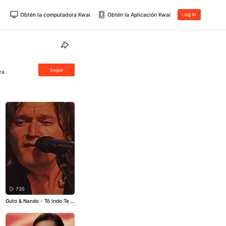
Obtén la computadora Kwai
Obtén la Aplicación Kwai
Log in
Seguir
ra.
735
Guto & Nando - Tô Indo Te B
uscar
#atracaodivulga
#gut
oeando
#toindotebuscar
#s
ertanejo
#apaixonado