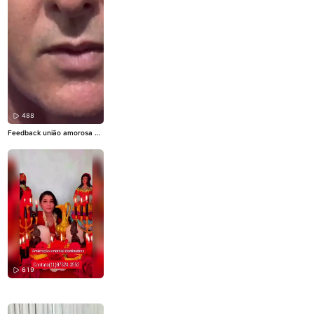
488
Feedback união amorosa e
afastamento de rival 💔 O S
eu Amor Afastou-se Você E
stá a Sofrer Chega de lágri
mas e de noites mal dormid
as! A solução para a sua dor
é IMEDIATA e DEFINITIVA! C
om a Amarração Amorosa D
efinitiva, o seu amor volta p
ara os seus braços cheio de
paixão e com um EFEITO IM
EDIATO que transforma a su
a vida. 🔮 Mãe Luíza, especi
alista pronta para te ajudar
a reescrever o teu destino e
garantir a tua felicidade. Nã
619
o percas mais tempo a sofr
er! ✨ Chama agora! 👉 Cont
acto Imedia