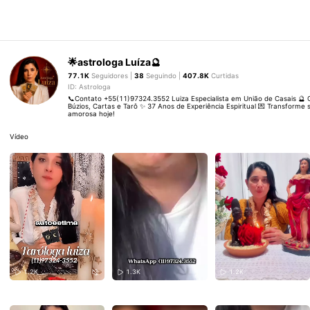
🌟astrologa Luíza🔮
77.1K
Seguidores |
38
Seguindo |
407.8K
Curtidas
ID: Astrologa
📞Contato +55(11)97324.3552 Luiza Especialista em União de Casais 🔮
Búzios, Cartas e Tarô ✨ 37 Anos de Experiência Espiritual 💌 Transforme 
amorosa hoje!
Vídeo
1.2K
1.3K
1.2K