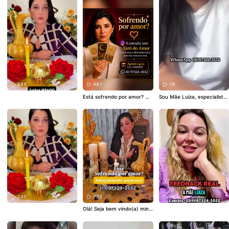
684
481
1K
Está sofrendo por amor? 💔
Sou Mãe Luíza, especialista
A consulta com Tarô do Am
na linhagem amorosa, com
or pode trazer clareza e dire
37 anos de experiência ajud
cionamento para o que voc
ando pessoas a reconstruíre
ê está vivendo neste mome
m seus caminhos no amor.
nto. 🔮 Atendimento person
💫 Atendimento com sigilo a
alizado 💫 Leitura intuitiva 💖
bsoluto 💫 Orientação espirit
Para amor, relacionamentos
ual verdadeira 💫 União, rec
e decisões 📲 Agende sua c
onciliação e direcionamento
onsulta pelo WhatsApp (11)
amoroso Se você está pass
97324-3552
#tarotreading
#
ando por um momento difíci
tarotlove
#espiritualidade
#t
l, não ignore os sinais… o se
arotportugal
#consultatarot
u caminho pode ser transfor
relacionamentos amor auto
mado a partir de hoje. 📲 Ag
conhecimento energia tarot
ende sua consulta: (11) 973
online
24-3552 ⸻ Hashtags se
740
780
1K
guras e fortes:
#amorverda
Olá! Seja bem vindo(a) minh
deiro
#uniãoamorosa
#espiri
a página! Sou cartomante, j
tualidade
#con
ogos búzios, cartas e tarot,
faço e desfaço qualquer tip