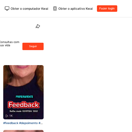
Obter o computador Kwai
Obter o aplicativo Kwai
Fazer login
 Consultas com
sua vida
Seguir
1K
#feedback
#depoimento
#re
lacionamento
#gratidão🙏￼