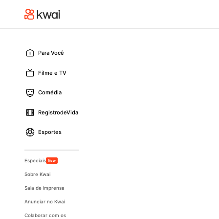
Para Você
Filme e TV
Comédia
RegistrodeVida
Esportes
Especiais
New
Sobre Kwai
Sala de imprensa
Anunciar no Kwai
Colaborar com os