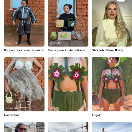
19.3K
15.8K
7.6K
Roupa com ar-condicionado
Minha coleção de bolsas de
Obrigada Eliana ❤️🙏🏻
grife
27.5K
17K
6.7K
Gostaram?
Angel