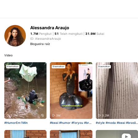
Alessandra Araujo
1.7M
Pengikut |
51
Telah mengikuti |
31.9M
Sukai
ID: AlessandraAraujo
Blogueira raíz
Video
Disematkan
Disematkan
Disematkan
2.2M
3M
3.2M
#HumorEm1Min
#kwai
#humor
#foryou
#bra
#style
#moda
#kwai
#brasil
sil
#viral
#foryou