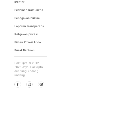
kreator
Pedoman Komunitas
Penegakan hukum
Laporan Transparansi
Kebijakan privasi
Pilihan Privasi Anda
Pusat Bantuan
Hak Cipta © 2012-
2026 Joyo. Hak cipta
dilindungi undang-
undang.