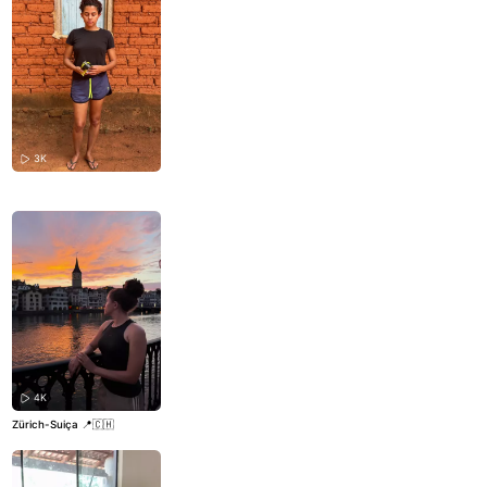
3K
4K
Zürich-Suiça 📍🇨🇭