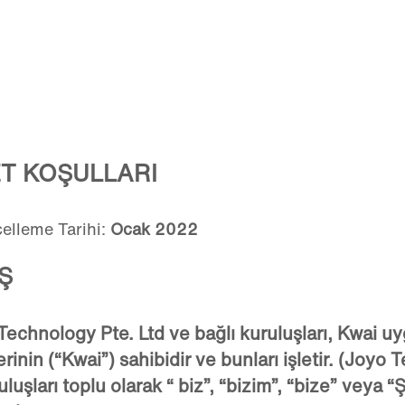
T KOŞULLARI
elleme Tarihi:
Ocak
2022
İŞ
Technology Pte. Ltd ve bağlı kuruluşları, Kwai uyg
rinin (“
Kwai
”) sahibidir ve bunları işletir. (Joyo
uluşları toplu olarak “
biz
”, “
bizim
”, “
bize
” veya “
Ş