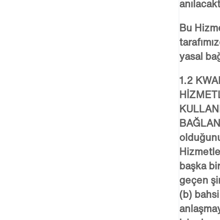
anılacaktı
Bu Hizmet
tarafımız
yasal bağ
1.2 KWA
HİZMET
KULLAN
BAĞLANTI
olduğun
Hizmetle
başka bir
geçen şir
(b) bahsi
anlaşmay