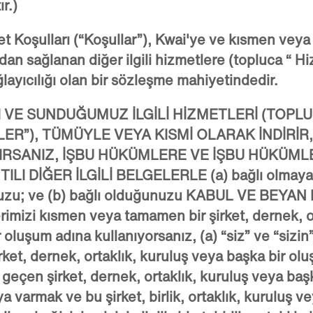
r.)
 Koşulları (“
Koşullar
”), Kwai'ye ve kısmen vey
dan sağlanan diğer ilgili hizmetlere (topluca “
Hi
layıcılığı olan bir sözleşme mahiyetindedir.
I VE SUNDUĞUMUZ İLGİLİ HİZMETLERİ (TOPLU
LER
”), TÜMÜYLE VEYA KISMİ OLARAK İNDİRİR
IRSANIZ, İŞBU HÜKÜMLERE VE İŞBU HÜKÜML
LI DİĞER İLGİLİ BELGELERLE (a) bağlı olmaya
uzu; ve (b) bağlı olduğunuzu KABUL VE BEYA
rimizi kısmen veya tamamen bir şirket, dernek, o
 oluşum adına kullanıyorsanız, (a) “
siz
” ve “
sizin
ket, dernek, ortaklık, kuruluş veya başka bir ol
 geçen şirket, dernek, ortaklık, kuruluş veya ba
a varmak ve bu şirket, birlik, ortaklık, kuruluş