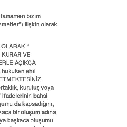
a tamamen bizim
zmetler
”) ilişkin olarak
 OLARAK “
, KURAR VE
ERLE AÇIKÇA
 hukuken ehil
N ETMEKTESİNİZ.
rtaklık, kuruluş veya
” ifadelerinin bahsi
uşumu da kapsadığını;
şkaca bir oluşum adına
 veya başkaca oluşumu