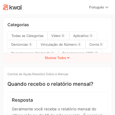
kwaikwaikwaikwaikwaikwaikwaikwaikwaikwai
Português
kwaikwaikwaikwaikwaikwaikwaikwaikwaikwaikwaikwai
kwaikwaikwaikwaikwaikwaikwaikwai
kwaikwaikwaikwaikwaikwaikwaikwaikwaikwaikwaikwai
kwaikwaikwaikwaikwaikwaikwaikwai
Categorias
kwaikwaikwaikwaikwaikwaikwaikwaikwaikwaikwaikwai
kwaikwaikwaikwaikwaikwaikwaikwai
Todas as Categorias
Vídeo
Aplicativo
6
4
kwaikwaikwaikwaikwaikwaikwaikwaikwaikwaikwaikwai
Denúncias
Vinculação de Número
Conta
5
4
6
kwaikwaikwaikwaikwaikwaikwaikwai
kwaikwaikwaikwaikwaikwaikwaikwaikwaikwaikwaikwai
Recompensas (Android)
Recompensas (iOS)
4
3
kwaikwaikwaikwaikwaikwaikwaikwai
Mostrar Todos
kwaikwaikwaikwaikwaikwaikwaikwaikwaikwaikwaikwai
Saque
Transmissão ao Vivo
Publicidade
17
9
4
kwaikwaikwaikwaikwaikwaikwaikwai
Impulsionador
Outros Problemas
7
6
kwaikwaikwaikwaikwaikwaikwaikwaikwaikwaikwaikwai
Central de Ajuda
/
Relatório Diário e Mensal
kwaikwaikwaikwaikwaikwaikwaikwai
Centro do Criador
Kwai Game
14
3
kwaikwaikwaikwaikwaikwaikwaikwaikwaikwaikwaikwai
Quando recebo o relatório mensal?
Feedback do Usuário
Centro de Tarefas Kwai
kwaikwaikwaikwaikwaikwaikwaikwai
1
15
kwaikwaikwaikwaikwaikwaikwaikwaikwaikwaikwaikwai
Centro de Tarefas Kwai Lite
Pagamento
11
5
kwaikwaikwaikwaikwaikwaikwaikwai
Resposta
kwaikwaikwaikwaikwaikwaikwaikwaikwaikwaikwaikwai
Relatório Diário e Mensal
Criação de Contrato
6
2
Geralmente você recebe o relatório mensal do
kwaikwaikwaikwaikwaikwaikwaikwai
Carteira
Contagem de Visualizações
3
2