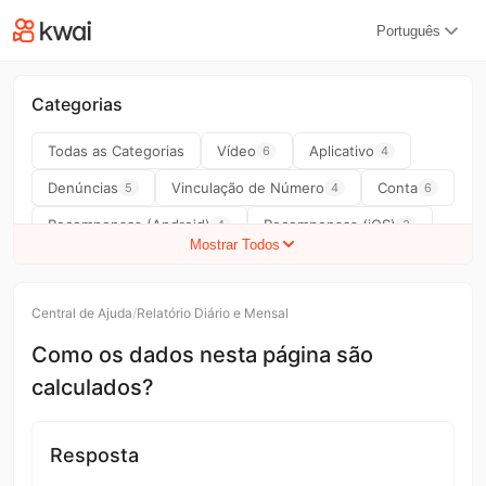
kwaikwaikwaikwaikwaikwaikwaikwaikwaikwai
Português
kwaikwaikwaikwaikwaikwaikwaikwaikwaikwaikwaikwai
kwaikwaikwaikwaikwaikwaikwaikwai
kwaikwaikwaikwaikwaikwaikwaikwaikwaikwaikwaikwai
kwaikwaikwaikwaikwaikwaikwaikwai
Categorias
kwaikwaikwaikwaikwaikwaikwaikwaikwaikwaikwaikwai
kwaikwaikwaikwaikwaikwaikwaikwai
Todas as Categorias
Vídeo
Aplicativo
6
4
kwaikwaikwaikwaikwaikwaikwaikwaikwaikwaikwaikwai
Denúncias
Vinculação de Número
Conta
5
4
6
kwaikwaikwaikwaikwaikwaikwaikwai
kwaikwaikwaikwaikwaikwaikwaikwaikwaikwaikwaikwai
Recompensas (Android)
Recompensas (iOS)
4
3
kwaikwaikwaikwaikwaikwaikwaikwai
Mostrar Todos
kwaikwaikwaikwaikwaikwaikwaikwaikwaikwaikwaikwai
Saque
Transmissão ao Vivo
Publicidade
17
9
4
kwaikwaikwaikwaikwaikwaikwaikwai
Impulsionador
Outros Problemas
7
6
kwaikwaikwaikwaikwaikwaikwaikwaikwaikwaikwaikwai
Central de Ajuda
/
Relatório Diário e Mensal
kwaikwaikwaikwaikwaikwaikwaikwai
Centro do Criador
Kwai Game
14
3
kwaikwaikwaikwaikwaikwaikwaikwaikwaikwaikwaikwai
Como os dados nesta página são
Feedback do Usuário
Centro de Tarefas Kwai
kwaikwaikwaikwaikwaikwaikwaikwai
1
15
calculados?
kwaikwaikwaikwaikwaikwaikwaikwaikwaikwaikwaikwai
Centro de Tarefas Kwai Lite
Pagamento
11
5
kwaikwaikwaikwaikwaikwaikwaikwai
kwaikwaikwaikwaikwaikwaikwaikwaikwaikwaikwaikwai
Relatório Diário e Mensal
Criação de Contrato
6
2
Resposta
kwaikwaikwaikwaikwaikwaikwaikwai
Carteira
Contagem de Visualizações
3
2