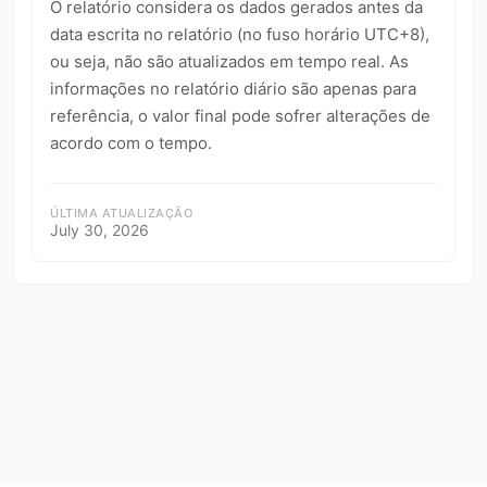
kwaikwaikwaikwaikwaikwaikwaikwaikwaikwaikwaikwai
O relatório considera os dados gerados antes da
kwaikwaikwaikwaikwaikwaikwaikwai
data escrita no relatório (no fuso horário UTC+8),
Política
Configurações de Conta
2
4
kwaikwaikwaikwaikwaikwaikwaikwaikwaikwaikwaikwai
ou seja, não são atualizados em tempo real. As
kwaikwaikwaikwaikwaikwaikwaikwai
Verificação
Permissões de Transmissão
1
1
informações no relatório diário são apenas para
kwaikwaikwaikwaikwaikwaikwaikwaikwaikwaikwaikwai
Denunciar Conteúdo
Solicitação de Revisão de Vídeo
3
1
referência, o valor final pode sofrer alterações de
kwaikwaikwaikwaikwaikwaikwaikwai
kwaikwaikwaikwaikwaikwaikwaikwaikwaikwaikwaikwai
acordo com o tempo.
Convite para se Tornar Criador Oficial
2
kwaikwaikwaikwaikwaikwaikwaikwai
Emprego Direto pela Plataforma
Itens de Pagamento
1
14
kwaikwaikwaikwaikwaikwaikwaikwaikwaikwaikwaikwai
kwaikwaikwaikwaikwaikwaikwaikwai
ÚLTIMA ATUALIZAÇÃO
Bugs e Erros
Loja e Vendas
1
11
kwaikwaikwaikwaikwaikwaikwaikwaikwaikwaikwaikwai
July 30, 2026
kwaikwaikwaikwaikwaikwaikwaikwai
Compras e Pedidos
Geral
11
20
kwaikwaikwaikwaikwaikwaikwaikwaikwaikwaikwaikwai
Caminhar para Ganhar Moedas
5
kwaikwaikwaikwaikwaikwaikwaikwai
kwaikwaikwaikwaikwaikwaikwaikwaikwaikwaikwaikwai
Reprodutor de Música Offline
4
kwaikwaikwaikwaikwaikwaikwaikwai
kwaikwaikwaikwaikwaikwaikwaikwaikwaikwaikwaikwai
Atividade de Subsídio UGC
Indicação Offline
20
6
kwaikwaikwaikwaikwaikwaikwaikwai
kwaikwaikwaikwaikwaikwaikwaikwaikwaikwaikwaikwai
kwaikwaikwaikwaikwaikwaikwaikwai
kwaikwaikwaikwaikwaikwaikwaikwaikwaikwaikwaikwai
kwaikwaikwaikwaikwaikwaikwaikwai