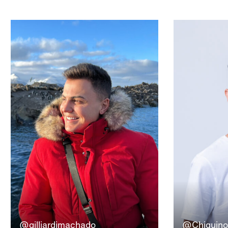
@gilliardimachado
@Chiquinof