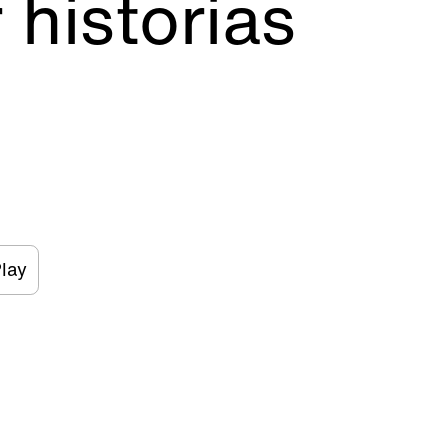
 historias
lay