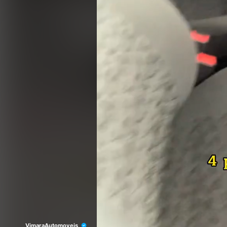
VimaraAutomoveis