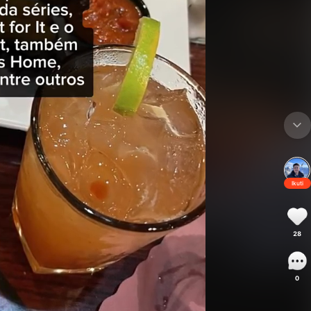
Ikuti
28
0