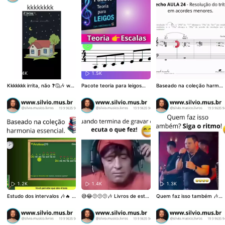
1.4K
1.5K
1.1K
Kkkkkkk irrita, não ❓🤔🎶 ww
Pacote teoria para leigos🤩
Baseado na coleção harmon
w.silvio.mus.br
🤩🤩 Silvio✏️ https://cursote
ia essencial 📚🔥🔥 Silvio✏️ Li
oria.harmoniaeteoriamusica
vros de estudos👀👇 www.sil
l.com.br/
vio.mus.br
1.2K
1.4K
1.3K
Estudo dos intervalos 🎶🔥 B
😅😂🫤🫤🫤🎶 Livros de estu
Quem faz isso também 🎶🔥
aseado na coleção harmoni
dos 👀👇 www.silvio.mus.br
🤩😓 Silvio ✏️ www.silvio.mu
a essencial 🔥 Silvio ✏️ www.
s.br 19996359402
silvio.mus.br