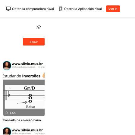
Obtén la computadora Kwai
Obtén la Aplicación Kwai
Log in
Seguir
1.5K
Baseado na coleção harmon
ia essencial 🔥🎶 www.silvio.
mus.br