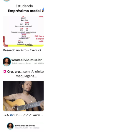
1K
Baseado no livro - Exercício
s para destravar os dedos
🎶📖 Silvio✏️ Livros🎶📖👇📚
www.silvio.mus.br
1.4K
🎶🔥
#2
Cru... 🎶🎶🎶 www.sil
vio.mus.br 19996359402