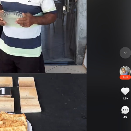
Ikuti
1.5K
45