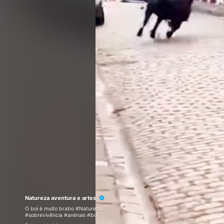
Natureza aventura e artes
O boi é muito brabo #Natureza
#sobrevivência #animais #boi