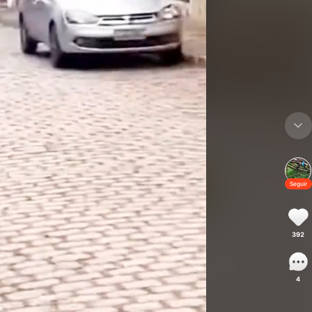
Seguir
392
4