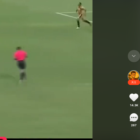
关注
14.3K
267