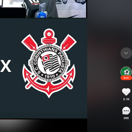
Ikuti
5.1K
295