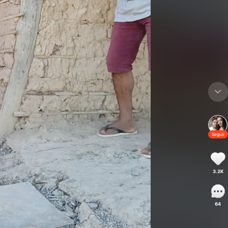
Seguir
3.2K
64