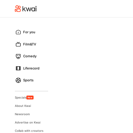
For you
Film&TV
Comedy
Liferecord
Sports
Specials
New
About Kwai
Newsroom
Advertise on Kwai
Collab with creators