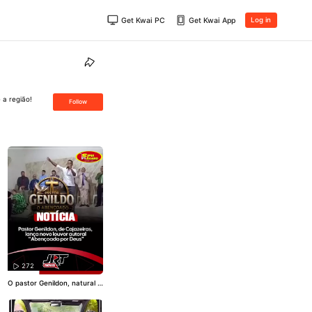
Get Kwai PC
Get Kwai App
Log in
 a região!
Follow
272
O pastor Genildon, natural d
e Cajazeiras, no Sertão da P
araíba, lançou seu novo lou
vor autoral, “Abençoado por