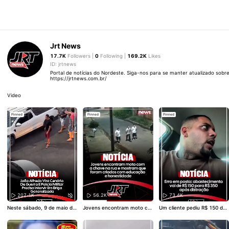
Jrt News
17.7K
Followers |
0
Following |
169.2K
Likes
ID: jrtnews
Portal de notícias do Nordeste. Siga-nos para se manter atualizado sobre
https://jrtnews.com.br/
Video
Pinned
Pinned
Pinned
207.1K
56.2K
73.4K
Neste sábado, 9 de maio de
Jovens encontram moto co
Um cliente pediu R$ 150 de
2026, a Polícia Militar de Per
m chave na rua e mostram
combustível, mas, por distra
nambuco precisou intervir e
que foram criados com edu
ção da frentista, o valor che
m brigas generalizadas ocor
cação e honestidade. Sem
gou a R$ 350. O erro gerou