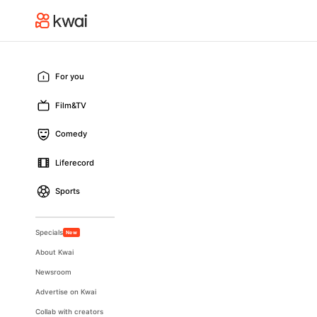
For you
Film&TV
Comedy
Liferecord
Sports
Specials
New
About Kwai
Newsroom
Advertise on Kwai
Collab with creators