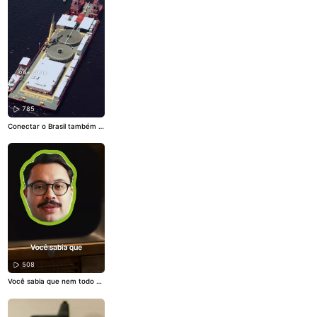
o, ele faz parte do time que
faz o lançamento e a instala
ção dos cabos no leito dos ri
os da Amazônia. No vídeo, e
le apresenta um pouco da r
otina de quem trabalha ness
a iniciativa, mostrando com
o é essa experiência na prát
ica.
785
Conectar o Brasil também é
preservar o que ele tem de
mais valioso. Neste Dia Mun
dial do Meio Ambiente, most
ramos que desenvolvimento
e preservação podem cami
nhar juntos. O Norte Conect
ado leva infraestrutura digit
al para regiões da Amazônia
com respeito a natureza e a
o território, fortalecendo co
munidades locais, gerando e
mpregos e ampliando o ace
sso à conectividade onde el
a mais importa.
#EAF
#Nort
eConectado
#MeioAmbiente
508
#DiadoMeioAmbiente
Você sabia que nem todo m
undo conseguia assistir qua
ndo os jogos começaram a
ser transmitidos na TV? Lá e