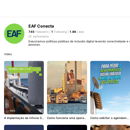
EAF Conecta
745
Followers |
1
Following |
1.8K
Likes
ID: eafconecta
Executamos políticas públicas de inclusão digital levando conectividade e 
pessoas.
Video
989
1.1K
1.1K
A implantação da Infovia 05
Como funciona uma operaç
Como solicitar o agendamen
já está em andamento. A op
ão de lançamento de cabos
to da instalação gratuita da
eração acontece no Rio Ma
ópticos no meio da Amazôni
nova parabólica digital? É si
deira, onde uma balsa-plata
a? Ao longo dos próximos ep
mples: 1️⃣ Verifique se você