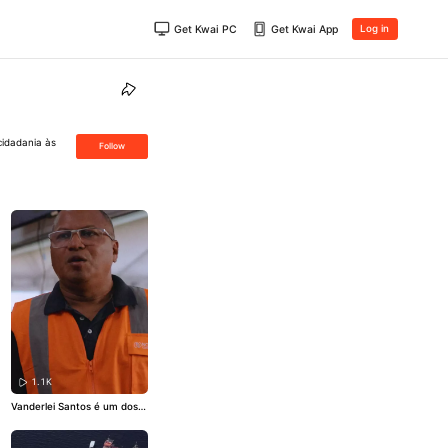
Get Kwai PC
Get Kwai App
Log in
cidadania às
Follow
1.1K
Vanderlei Santos é um dos p
rofissionais da EAF que atua
no programa Norte Conecta
do. No dia a dia da operaçã