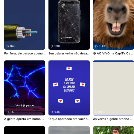
forma especializada faz o la
isódios, vamos mostrar os b
é inscrito no CadÚnico. 2️⃣ S
nçamento dos cabos óptico
astidores da operação, o tra
eja morador de uma das 32
s que vão compor a nova in
balho das equipes embarca
3 cidades participantes. 3️⃣
fraestrutura de conectivida
das e a infraestrutura que e
Entre em contato pelo What
de entre Autazes (AM) e Po
stá sendo instalada no leito
sApp oficial do Brasil Antena
rto Velho (RO). Ao todo, ser
do Rio Madeira para conect
do: 0800 729 2404. Informe
ão 1.116 km de cabos e 210
ar Amazonas e Rondônia.
#E
seus dados e siga as orienta
km de infraestrutura terrest
AF
#NorteConectado
#Infov
ções para solicitar o agenda
re em mais essa etapa do N
ias
mento.
orte Conectado.
#EAF
#Nort
eConectado
#Infovias
848
990
1.4K
Por fora, ele parece apenas
Seu celular velho não desap
🔴 AO VIVO na CapiTV Os p
um cabo. Por dentro, carreg
arece quando você para de
alpites estão a todo vapor e
a uma engenharia única, de
usar. E, acredite, o destino
a torcida tá animadíssima. O
senvolvida para enfrentar al
dele faz toda a diferença. Q
u seja: clima normal de Cop
guns dos maiores desafios d
uando descartados correta
a. ⚽ Enquanto a torcida aco
e conectividade do planeta.
mente, celulares, computad
mpanha cada lance, a cone
É assim que a maior rede de
ores, cabos e outros equipa
ctividade segue aproximand
infovias subfluviais do mund
mentos podem passar por p
o pessoas e levando inform
o está levando internet de a
rocessos de reciclagem e re
ação cada vez mais longe.
lta capacidade a localidades
aproveitamento, reduzindo i
E, ao que tudo indica, até as
historicamente desatendida
mpactos ambientais e ajuda
capivaras já estão aproveita
s da Amazônia: combinando
ndo a dar vida nova a mater
ndo.
#EAF
#Brasil
#Copa
#N
inovação, engenharia brasil
iais que ainda têm muito val
orteConectado
eira e respeito ao território
or.
#EAF
#Reciclagem
#Resí
onde a conexão acontece.
duosEletrônicos
#EAF
#NorteConectado
#Fib
1K
636
847
raOptica
#Conectividade
A gente aperta um botão e
O que apareceu pra você?
Às vezes a gente precisa de
tudo acontece instantanea
1. Nova parabólica digital de
tradução, né? Por isso, a me
mente. Mas, por trás de cad
graça 2. Mais de 100 canais
nsagem tem que ser clara e
a mensagem enviada, vídeo
para escolher 3. Imagem e
direta. A fase C do Brasil An