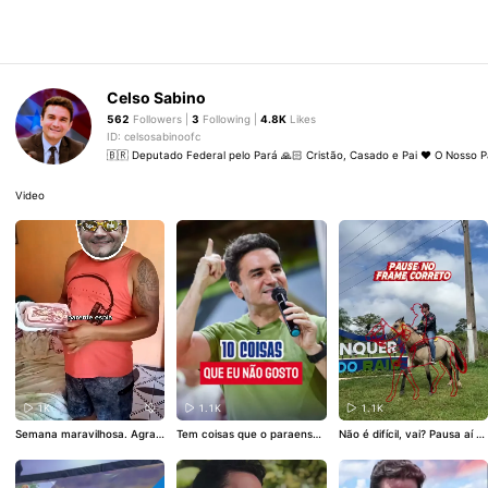
Celso Sabino
562
Followers |
3
Following |
4.8K
Likes
ID: celsosabinoofc
🇧🇷 Deputado Federal pelo Pará 🙏🏻 Cristão, Casado e Pai ❤️ O Nosso 
Video
1K
1.1K
1.1K
Semana maravilhosa. Agrad
Tem coisas que o paraense
Não é difícil, vai? Pausa aí n
eço a Deus pelo que vivemo
simplesmente não pode acei
o frame correto!
s! ❤️
#fy
#pará
#celsosabino
tar!
#fy
#foryou
#pará
#par
#foryou
aense
#trend