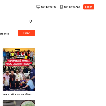
Get Kwai PC
Get Kwai App
Log in
Follow
Paraense
1K
Vem curtir mais um Giro co
m a gente!
#foryou
#fy
#gir
o