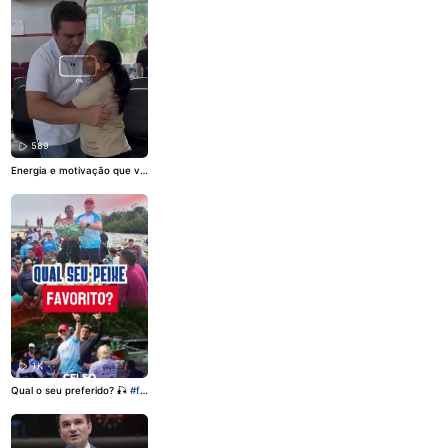
589
Energia e motivação que ve
m de vocês! ❤️
#fy
#foryou
#viral
#Deus
1K
Qual o seu preferido? 🎣
#fy
#foryou
#viral
#peixe
#pará