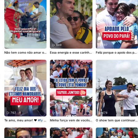
1K
949
797
Não tem como não amar o
Essa energia e esse carinho
Feliz porque o apoio dos par
Pará!
#fy
#foryou
#pará
#pa
não dá pra explicar. Só senti
aenses eu sei que tenho! ❤️
raense
r! ❤️
#fy
#foryou
#pará
#vir
#pará
#fy
#foryou
#paraens
al
e
767
541
476
Te amo, meu amor! ❤️
#fy
#
Minha força vem de vocês!
O show tem que continuar!
foryou
#diadosnamorados
#
❤️
#fy
#foryou
#pará
#breg
#fy
#foryou
#música
#pará
pará
a
#viral