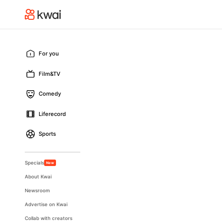
For you
Film&TV
Comedy
Liferecord
Sports
Specials
New
About Kwai
Newsroom
Advertise on Kwai
Collab with creators