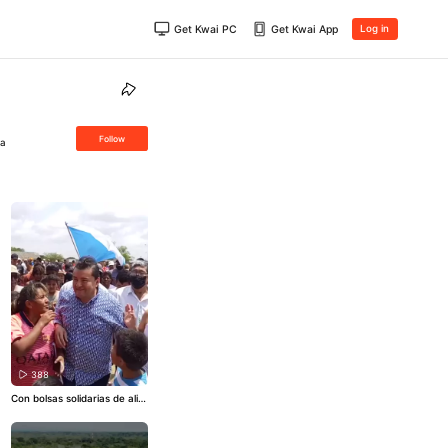
Get Kwai PC
Get Kwai App
Log in
Follow
ra
388
Con bolsas solidarias de alim
entos y ollas comunes, el al
calde Jhonny Fernández lleg
ó a los distritos municipales