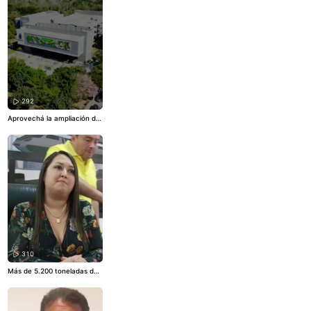
8 y 13 para ayudar a quiene
s más lo necesitan. La autor
idad edil recibió el cariño de
los vecinos, quienes agrade
cieron su solidaridad.
#Sant
aCruzDeLaSierra
#SantaCru
zBo
292
Aprovechá la ampliación del
#DescuentazoTributario,
co
n el 100% de condonación d
e multas, intereses y sancio
nes en el pago de impuestos
municipales de vehículos, in
muebles y actividades econ
ómicas de gestiones vencid
as, desde 1995 al 2020 (PLA
ZO 30 DE NOVIEMBRE).
#SA
T
#SantaCruzDeLaSierra
#S
antaCruzBo
#Viral
310
Más de 5.200 toneladas de r
esiduos sólidos ya ingresaro
n al vertedero municipal des
de que se levantó el cerco.
El trabajo de recolección se