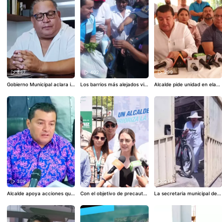
s://bit.ly/3V5B76o
#SantaCr
ps://bit.ly/3i79ECR
#JhonnyF
aSierra
#SantaCruzBo
#Para
uzBo
#SantaCruzDeLaSierra
ernández
#SantaCruzdelaSi
Ti
#Viral
erra
457
402
299
Gobierno Municipal aclara in
Los barrios más alejados vie
Alcalde pide unidad en elabo
formación y planificación fin
nen siendo beneficiados con
ración de anteproyecto de l
anciera ante comentarios m
la entrega de bolsas solidari
ey por el Censo.
#SantaCruz
alintencionados de concejal
as por el alcalde Jhonny Fer
Bo
#SantaCruzDeLaSierra
#
Medrano.
#SantaCruzDeLaS
nández para las familias má
ParaTi
#Viral
ierra
#SantaCruzBo
s necesitadas. Este sábado,
los vecinos del Distrito Muni
cipal 12 agradecieron el ges
to de desprendimiento de la
autoridad edil.
#SantaCruzD
eLaSierra
#SantaCruzBo
309
316
311
Alcalde apoya acciones que
Con el objetivo de precautel
La secretaria municipal de S
dictó el Cabildo dentro del m
ar la integridad del personal
alud, Adriana Amelunge, sos
arco constitucional.
#Santa
en salud, la Secretaría Muni
tuvo una reunión de coordin
CruzDeLaSierra
#SantaCruz
cipal de Salud contrató 10 u
ación con representantes d
Bo
#ParaTi
#Viral
nidades de micros para su tr
e Fesirmes, del Colegio Médi