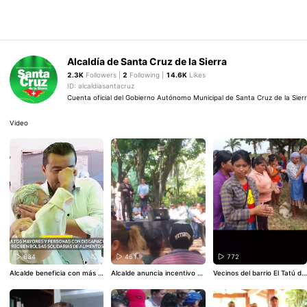
Alcaldía de Santa Cruz de la Sierra
2.3K
Followers |
2
Following |
14.6K
Likes
ID: alcaldiasantacruz
Cuenta oficial del Gobierno Autónomo Municipal de Santa Cruz de la Sier
Video
634
461
772
Alcalde beneficia con más d
Alcalde anuncia incentivo es
Vecinos del barrio El Tatú del
e Bs 31 millones a personas
tudiantil de Bs 100 para alu
DM-7 se benefician con la e
con discapacidad. Mirá la no
mnos de inicial y primaria Mi
ntrega de bolsas solidarias d
ta completa aquí 👉🏼: http
rá la nota completa aquí: htt
e alimentos.
#SantaCruzDeL