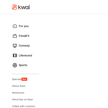
For you
Film&TV
Comedy
Liferecord
Sports
Specials
New
About Kwai
Newsroom
Advertise on Kwai
Collab with creators