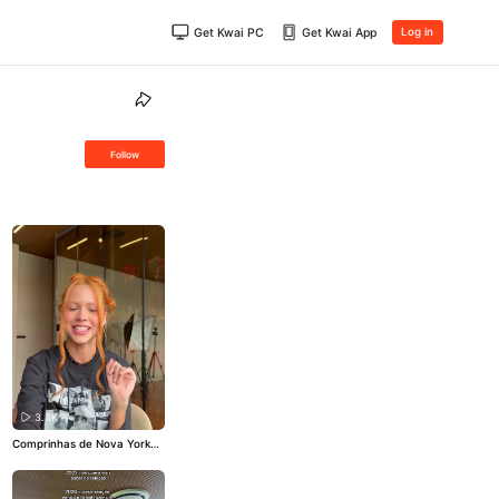
Get Kwai PC
Get Kwai App
Log in
Follow
3.3K
Comprinhas de Nova York
🇺🇸