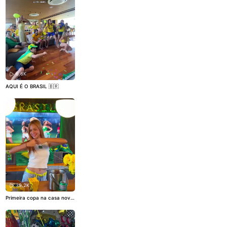
6.6K
AQUI É O BRASIL 🇧🇷
39.2K
Primeira copa na casa nova
🏠 🇧🇷 ✨ Essa copa do mun
do é mais que especial! To
mil vezes mais empolgada d
e poder decorar minha casa