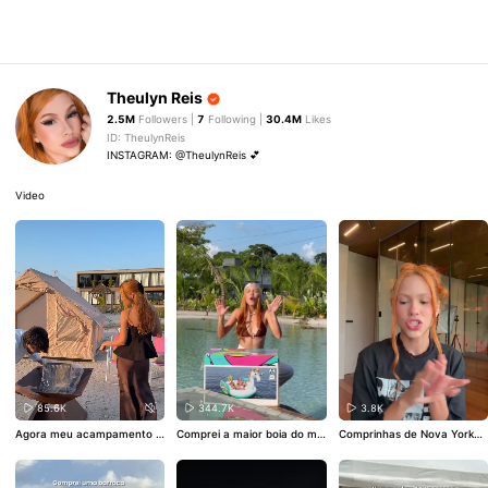
Theulyn Reis
2.5M
Followers |
7
Following |
30.4M
Likes
ID: TheulynReis
INSTAGRAM: @TheulynReis 💕
Video
85.6K
344.7K
3.8K
Agora meu acampamento e
Comprei a maior boia do mu
Comprinhas de Nova York
voluiu 100% 🔥🍗🥩
ndo 👀🦄 Tem sofá, espaço
🇺🇸 Parte 2
para bebidas com gelo e ten
ho certeza que cabem bem