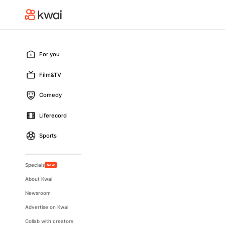
For you
Film&TV
Comedy
Liferecord
Sports
Specials
New
About Kwai
Newsroom
Advertise on Kwai
Collab with creators