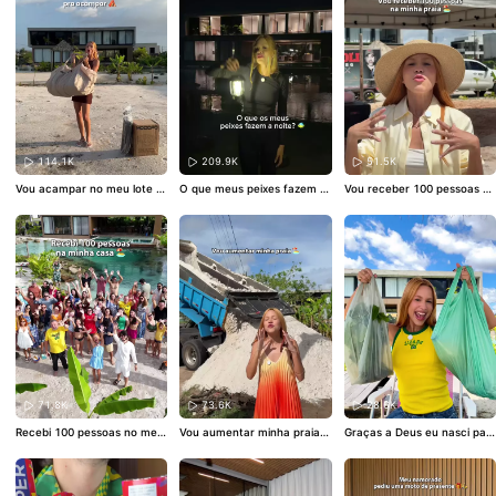
mais de 6 pessoas. Vou cha
mar a família todaaaaa hah
aha ✨
114.1K
209.9K
51.5K
Vou acampar no meu lote n
O que meus peixes fazem a
Vou receber 100 pessoas na
ovo ⛺️ Acho que eu já tenho
noite? 🐠🤫
minha praia 🏖️ Finalmente o
um novo cantinho preferido
chá de casa nova veeeem a
da casaaaaa! To apaixonada
í! ✨ mesmo sem a obra esta
e já quero passar a noite nel
r finalizada, vamos receber
a hahaha ✨
pessoas especais pra um al
moço babadeirooooo! E aco
ntece amanhã, manasss. To
muito animada e ansiosa pr
a esse evento ☺️
71.8K
73.6K
28.6K
Recebi 100 pessoas no meu
Vou aumentar minha praia
Graças a Deus eu nasci par
chá de casa nova ✨🏖️ Final
🏖️ Finalmente decidimos o q
aense 🙌🏻
mente abri as portas da min
ue vamos construir no novo
ha casa pra minha família e
loteee, o projeto já está sen
amigos, sempre foi meu mai
do feito mas ainda é segred