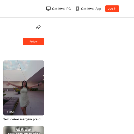
Get Kwai PC
Get Kwai App
Log in
Follow
856
Sem deixar margem pra desi
nformação, agora você vai
entender por que a urna ele
trônica é SEGURA! 😌 Comp