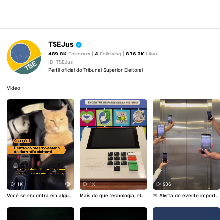
TSEJus
489.8K
Followers |
4
Following |
836.9K
Likes
ID: TSEJus
Perfil oficial do Tribunal Superior Eleitoral
Video
1K
1K
936
Você se encontra em algum
Mais do que tecnologia, ela
🚨 Alerta de evento importa
a dessas situações? Então v
representa o fim de fraudes
nte! 🚨 A contagem regressi
ocê pode votar em trânsito!
históricas. Trouxe inclusão,
va já começou e faltam ape
O prazo pra solicitação vai a
cidadania e participação de
nas 2 meses pro 1º turno da