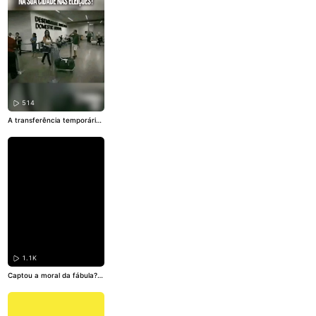
artilhe com quem precisa co
nhecer estas informações ✅
#UrnaEletrônica
#Seguranç
adoVoto
#Eleições2026
#Urn
aAuditável
514
A transferência temporária
de seção eleitoral serve tan
to pra quem não vai estar n
o seu domicílio eleitoral, no
dia das eleições, quanto pr
a: pessoas com deficiência
ou com mobilidade reduzida,
indígenas, quilombolas, mes
árias, mesários, entre outro
s casos. Saiba mais nos próx
imos vídeos 😉
#Transferênc
iaTemporária
#VotoemTrânsi
to
#Eleições2026
1.1K
Captou a moral da fábula?
📖 Mesmo com boa intençã
o, decisões políticas – sem l
evar em conta a perspectiv
a de uma parte da populaçã