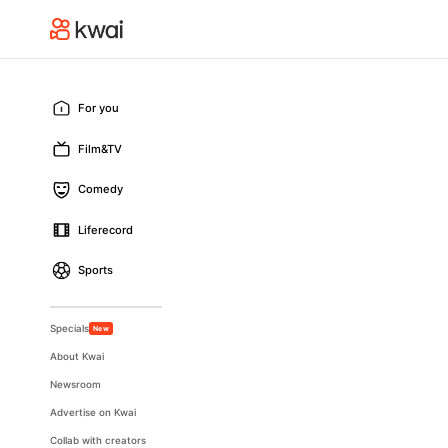
For you
Film&TV
Comedy
Liferecord
Sports
Specials
New
About Kwai
Newsroom
Advertise on Kwai
Collab with creators