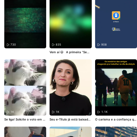
té 20 de agosto de 2026 😉
mocrática em um país conti
s
#Eleições2026
📆 Até lá, a
#VotoemTrânsito
#Transferê
nental, como o Brasil. Ela se
proveite pra se informar sob
nciaTemporária
#Eleições20
tornou a solução escolhida
re as candidaturas e conferi
26
pra realidade brasileira e vir
r se o seu aplicativo e-Título
ou referência internacional.
está atualizado 📱
#TSE
#eTí
#Eleições2026
#UrnaEletrôni
tulo
#Democracia
#Voto
ca
#Democracia
#Voto
730
835
908
Vem aí 😃 A primeira “Sema
na Nacional do Sistema Eletr
ônico de Votação” vai conta
r com diversas ações, em to
do o país, pra aproximar ain
da mais a sociedade da Just
iça Eleitoral. Confira a progr
amação no site do TSE (link
na bio) ou do tribunal region
al eleitoral do seu estado e
participe!
#Eleições2026
#
UrnaEletrônica
#Democraci
a
1K
1K
1.1K
Se liga! Solicite o voto em tr
Seu e-Título já está baixado
O carisma e a confiança qu
ânsito ou a transferência te
e atualizado? Ele pode facilit
e só quem é veterano tem
mporária até 20 de agosto p
ar o acesso a serviços da Ju
💅🏼✨
#CopaDoMundo
#Ro
ra participar das
#Eleições2
stiça Eleitoral e ajudar ante
naldinhoGaúcho
#RonaldoFe
026
😉
#TransferênciaTem
s, no dia da votação e até d
nômeno
#Madonna
#Eleição