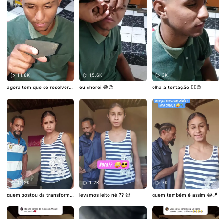
11.8K
15.6K
3K
agora tem que se resolver c
eu chorei 😂😜
olha a tentação 🤦‍♀️😂
om pai 😂😜
12.2K
1.2K
7K
quem gostou da transforma
levamos jeito né ?? 😅
quem também é assim 😂🪁
ção do meu pai?? 😍😎