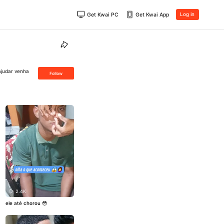
Get Kwai PC
Get Kwai App
Log in
ajudar venha
Follow
2.4K
ele até chorou 😳