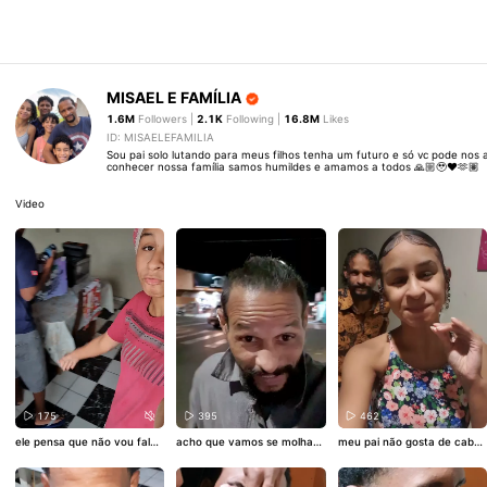
MISAEL E FAMÍLIA
1.6M
Followers |
2.1K
Following |
16.8M
Likes
ID: MISAELEFAMILIA
Sou pai solo lutando para meus filhos tenha um futuro e só vc pode nos 
conhecer nossa família samos humildes e amamos a todos 🙏🏼🥹❤️🫶🏽
Video
175
395
462
ele pensa que não vou falar
acho que vamos se molhar
meu pai não gosta de cabel
nada a pai 🤭😂
😅
o souto 😂