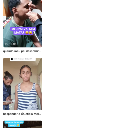
15.8K
quando meu pai descobrir
⚠️🥲
2K
Responder a
@Letícia Melo
pq que será também fiquei
curiosa 🤭