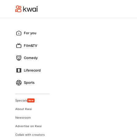
For you
Film&TV
Comedy
Liferecord
Sports
Specials
New
About Kwai
Newsroom
Advertise on Kwai
Collab with creators