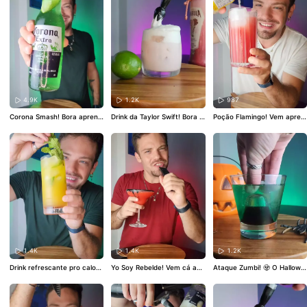
ntreau.br! 🧡 Ingredientes: -
ga
#drink
#drinks
#Receita
#
a receita que é muito simple
50 ml de Cointreau - 1/2 lim
gintonica
s e baratinha 🤏
#xarope
#g
ão taiti - Água tônica - Lara
engibre
#xaropedegengibre
nja desidratada
#cointreau
#drink
#licordelaranja
#coquetel
#d
rinks
#bebidas
4.9K
1.2K
987
Corona Smash! Bora aprend
Drink da Taylor Swift! Bora a
Poção Flamingo! Vem apren
er a fazer essa receita supe
prender a fazer o drink perf
der a fazer esse drink lindão
r simples na cerveja e que fi
eito pro esquenta dos show
que só perde em beleza pra
ca uma delícia! 💚
#hulk
#ma
s da Taylor Swift no Brasil!
você 💁🏼‍♂️
#gin
#drink
#drinks
rvel
#vingadores
#cervejaco
🩷 - 30 ml do vodka - 40 ml
#bebida
#Receita
rona
#coronita
de Amarula Raspberry - 1/2
limão taiti - Espuma de geng
ibre
#taylorswift
#theerasto
ur
#taylorswiftbr
#drinks
#dr
ink
1.4K
1.4K
1.2K
Drink refrescante pro calor
Yo Soy Rebelde! Vem cá apr
Ataque Zumbi! 🧟 O Hallowe
de 40⁰ 🥵 Tá derretendo nes
ender a fazer a minha receit
en chegou! E você já sabe o
se calor e sofrendo porque
a autoral inspirada no RBD!
drink que vai fazer na festin
não tem uma piscina ou não
❤️🎤
#rbd
#showrbd
#rebeld
ha? Se liga nessa minha rec
está na praia? Bora aprende
e
#mia
#roberta
eita: o Ataque Zumbi! 💚
#H