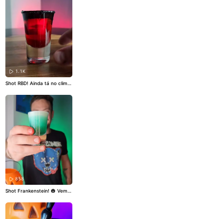
m pode fazer! 💪
#drinks
#dr
ink
#aguamineral
#agua
#hu
mor
1.1K
Shot RBD! Ainda tá no clima
dos shows do RBD no Brasil?
Então vem aprender a fazer
essa minha receita de shot
do Rebelde! ❤️
#RBD
#rebeld
e
#soyrebeldetour
#drink
#s
hot
858
Shot Frankenstein! 🎃 Vem a
prender a fazer essa receita
de shot incrivel pra sua festi
nha de Halloween! 👻💚
#Hall
oween
#halloweendrinks
#fe