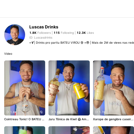
Luscas Drinks
1.8K
Followers |
115
Following |
12.3K
Likes
ID: Luscasdrinks
•🍹| Drinks pro partiu BATEU VIROU 🔞 •😎 | Mais de 2M de views nas red
Video
1.8K
1.4K
1.7K
Cointreau Tonic! O BATEU VI
Juru Tônica de Kiwi! 🥝 Ama
Xarope de gengibre caseiro!
ROOOU nunca foi tão simple
Jurupinga e Kiwi? Então ve
Seja pra usar no seu suco o
s! Se liga nessa receita brab
m aprender a fazer o drink p
u no seu drink, você precisa
a pra quem é fã de um @coi
erfeito pra você 💚
#jurupin
aprender a fazer essa minh