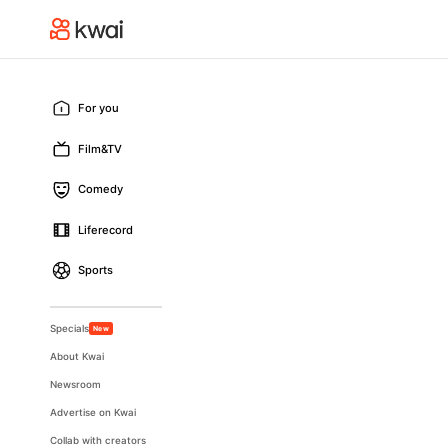
For you
Film&TV
Comedy
Liferecord
Sports
Specials
New
About Kwai
Newsroom
Advertise on Kwai
Collab with creators