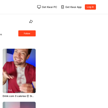
Get Kwai PC
Get Kwai App
Log in
Follow
es
754
Drink com 0 calorias 🤯 Sim,
o drink com 0 calorias exist
e! E eu vou te mostrar agor
a mesmo como você també