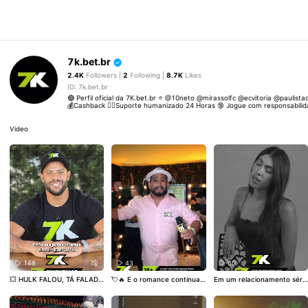
7k.bet.br
2.4K
Followers |
2
Following |
8.7K
Likes
ID: 7k.bet.br
🟢 Perfil oficial da 7K.bet.br ⭐️ @10neto @mirassolfc @ecvitoria @paulist
💰Cashback 🙎‍♂️Suporte humanizado 24 Horas 🔞 Jogue com responsabili
Video
148
43
60
💥 HULK FALOU, TÁ FALAD
💘🔥 E o romance continua
Em um relacionamento sério
O! 💬⚽ No time da 7K, quem
no ar! 🌽🎶 Entre um show e
com o 7KLUB! 👩‍❤️‍👨 Cansado
entra em campo com você
outro, o Bruno segue conve
(a) de promessas vazias? N
é a confiança nas cotações
rsando com os casais apaix
o 7KLUB, você encontra tud