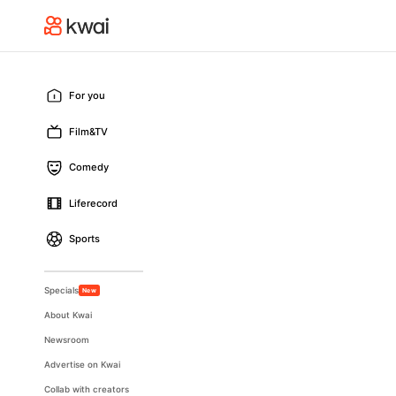
For you
Film&TV
Comedy
Liferecord
Sports
Specials
New
About Kwai
Newsroom
Advertise on Kwai
Collab with creators