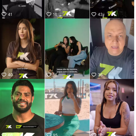
41
16
43
40
16
36
66
95
17