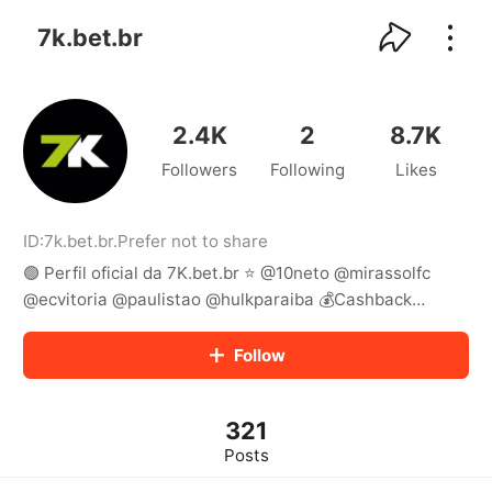
kwaikwaikwaikwaikwaikwaikwaikwaikwaikwai
kwaikwaikwaikwaikwaikwaikwaikwaikwaikwaikwaikwai
7k.bet.br
kwaikwaikwaikwaikwaikwaikwaikwai
kwaikwaikwaikwaikwaikwaikwaikwaikwaikwaikwaikwai
kwaikwaikwaikwaikwaikwaikwaikwai
kwaikwaikwaikwaikwaikwaikwaikwaikwaikwaikwaikwai
2.4K
2
8.7K
kwaikwaikwaikwaikwaikwaikwaikwai
Followers
Following
Likes
kwaikwaikwaikwaikwaikwaikwaikwaikwaikwaikwaikwai
kwaikwaikwaikwaikwaikwaikwaikwai
kwaikwaikwaikwaikwaikwaikwaikwaikwaikwaikwaikwai
kwaikwaikwaikwaikwaikwaikwaikwai
ID:
7k.bet.br
.
Prefer not to share
kwaikwaikwaikwaikwaikwaikwaikwaikwaikwaikwaikwai
🟢 Perfil oficial da 7K.bet.br ⭐️ @10neto @mirassolfc
kwaikwaikwaikwaikwaikwaikwaikwai
@ecvitoria @paulistao @hulkparaiba 💰Cashback
kwaikwaikwaikwaikwaikwaikwaikwaikwaikwaikwaikwai
🙎‍♂️Suporte humanizado 24 Horas 🔞 Jogue com
kwaikwaikwaikwaikwaikwaikwaikwai
responsabilidade
Follow
kwaikwaikwaikwaikwaikwaikwaikwaikwaikwaikwaikwai
kwaikwaikwaikwaikwaikwaikwaikwai
kwaikwaikwaikwaikwaikwaikwaikwaikwaikwaikwaikwai
kwaikwaikwaikwaikwaikwaikwaikwai
321
kwaikwaikwaikwaikwaikwaikwaikwaikwaikwaikwaikwai
Posts
kwaikwaikwaikwaikwaikwaikwaikwai